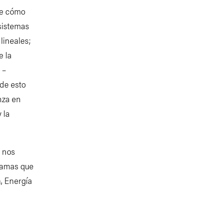
de cómo
sistemas
lineales;
e la
 –
 de esto
nza en
 la
 nos
ramas que
, Energía