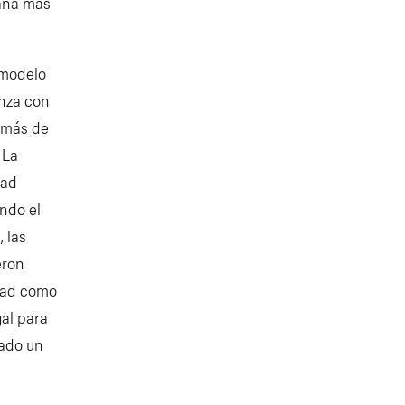
bana más
 modelo
anza con
 más de
 La
dad
ndo el
, las
eron
idad como
al para
gado un