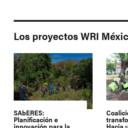
Los proyectos WRI Méxi
SAbERES:
Coalic
Planificación e
transf
innovación para la
Hacia 