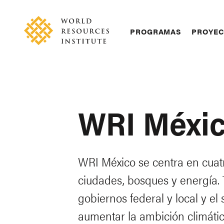
Skip
Accessibility
to
main
Main
PROGRAMAS
PROYE
content
navigation
WRI Méxi
WRI México se centra en cuatr
ciudades, bosques y energía.
gobiernos federal y local y el
aumentar la ambición climátic