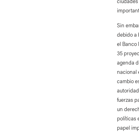
ciudades 
important
Sin embar
debido a 
el Banco 
35 proyec
agenda de
nacional 
cambio es
autoridad
fuerzas p
un derech
políticas
papel imp