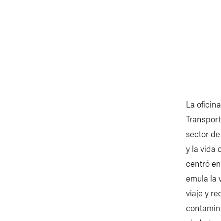
La oficin
Transpor
sector de
y la vida
centró en
emula la 
viaje y r
contamina