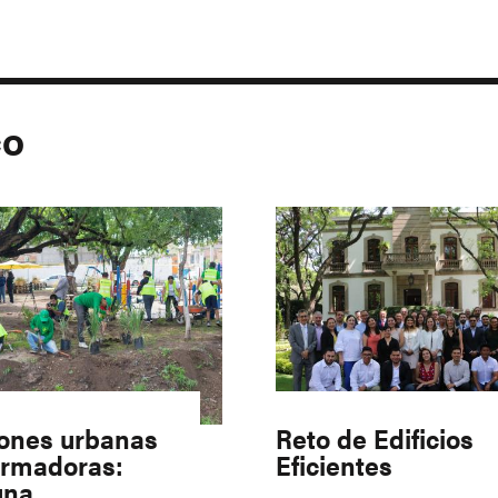
co
iones urbanas
Reto de Edificios
ormadoras:
Eficientes
una