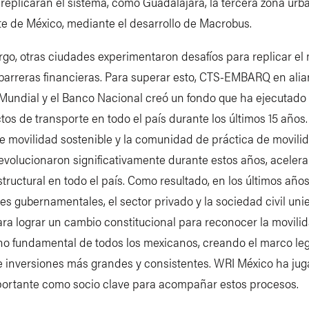
replicaran el sistema, como Guadalajara, la tercera zona ur
e de México, mediante el desarrollo de Macrobus.
go, otras ciudades experimentaron desafíos para replicar el
barreras financieras. Para superar esto, CTS-EMBARQ en ali
Mundial y el Banco Nacional creó un fondo que ha ejecutado
tos de transporte en todo el país durante los últimos 15 años.
 movilidad sostenible y la comunidad de práctica de movili
evolucionaron significativamente durante estos años, acelera
tructural en todo el país. Como resultado, en los últimos años
es gubernamentales, el sector privado y la sociedad civil uni
ara lograr un cambio constitucional para reconocer la movil
o fundamental de todos los mexicanos, creando el marco leg
 e inversiones más grandes y consistentes. WRI México ha ju
ortante como socio clave para acompañar estos procesos.