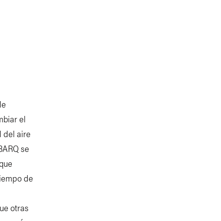
de
biar el
 del aire
MBARQ se
 que
tiempo de
que otras