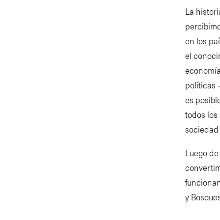
La histor
percibimo
en los pa
el conoc
economía p
políticas
es posibl
todos los
sociedad c
Luego de
converti
funcionan
y Bosques