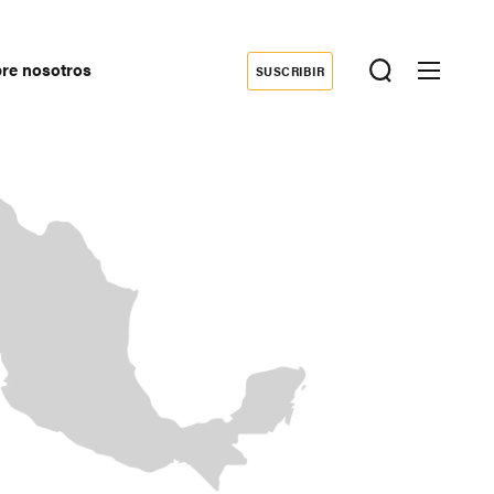
re nosotros
SUSCRIBIR
Donate
econdary
avigation