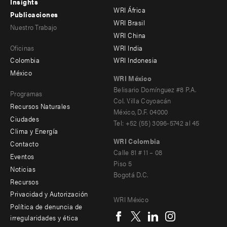
menu
menu
Insights
WRI África
Publicaciones
-
-
WRI Brasil
Nuestro Trabajo
main
Offices
Footer
WRI China
Oficinas
WRI India
menu
Colombia
WRI Indonesia
-
México
WRI México
secondary
Belisario Domínguez #8 P.A.
Programas
Col. Villa Coyoacán
Recursos Naturales
México, D.F. 04000
Ciudades
Tel: +52 (55) 3096-5742 al 45
Clima y Energía
WRI Colombia
Contacto
Footer
Calle 81 # 11 – 08
Eventos
Piso 5
menu
Noticias
Bogotá D.C.
Recursos
-
Privacidad y Autorización
WRI México
Additional
Social
Política de denuncia de
irregularidades y ética
menu