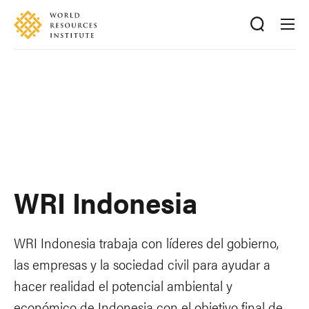
Skip
Accessibility
to
main
content
WRI Indonesia
WRI Indonesia trabaja con líderes del gobierno,
las empresas y la sociedad civil para ayudar a
hacer realidad el potencial ambiental y
económico de Indonesia con el objetivo final de