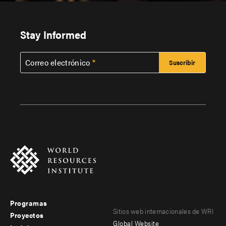
Stay Informed
Correo electrónico
Programas
Footer
Footer
Sitios web internacionales de WRI
Proyectos
Global Website