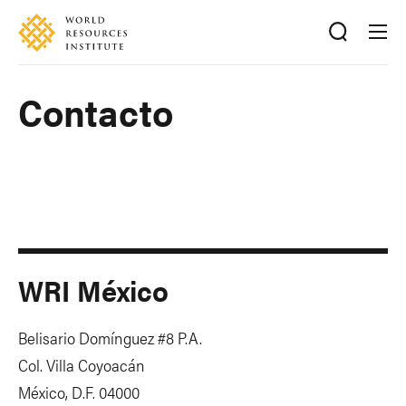
Skip
Accessibility
to
main
content
Contacto
WRI México
Belisario Domínguez #8 P.A.
Col. Villa Coyoacán
México, D.F. 04000