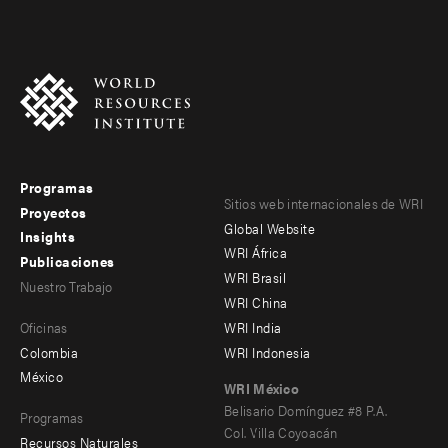
Programas
Footer
Footer
Sitios web internacionales de WRI
Proyectos
Global Website
menu
menu
Insights
WRI África
Publicaciones
-
-
WRI Brasil
Nuestro Trabajo
main
Offices
Footer
WRI China
Oficinas
WRI India
menu
Colombia
WRI Indonesia
-
México
WRI México
secondary
Belisario Domínguez #8 P.A.
Programas
Col. Villa Coyoacán
Recursos Naturales