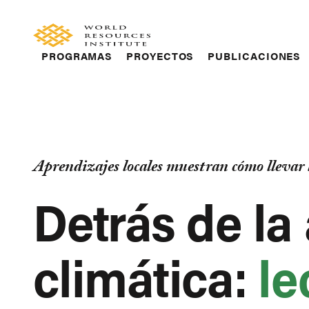
Skip
Accessibility
to
main
Main
content
PROGRAMAS
PROYECTOS
PUBLICACIONES
navigation
Aprendizajes locales muestran cómo llevar l
Detrás de la
climática:
le