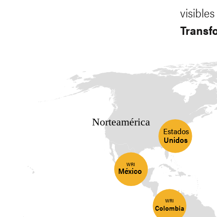
visible
Transfo
Norteamérica
Estados
Unidos
WRI
México
WRI
Colombia