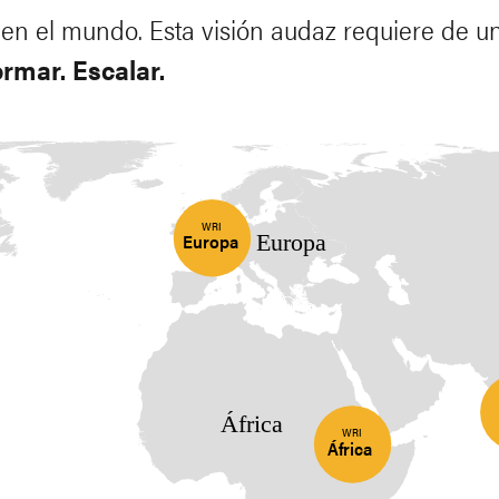
s en el mundo. Esta visión audaz requiere de u
rmar. Escalar.
WRI
Europa
Europa
África
WRI
África