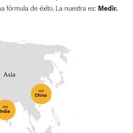
na fórmula de éxito. La nuestra es:
Medir.
Asia
WRI
China
WRI
India