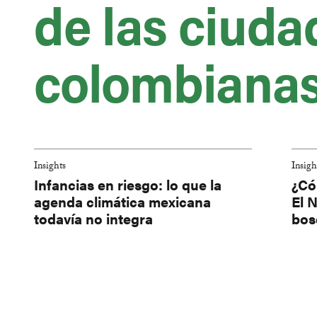
de las ciuda
colombiana
Insights
Insigh
Infancias en riesgo: lo que la
¿Có
agenda climática mexicana
El N
todavía no integra
bos