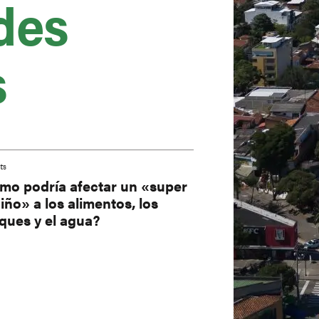
des
s
ts
mo podría afectar un «super
iño» a los alimentos, los
ques y el agua?