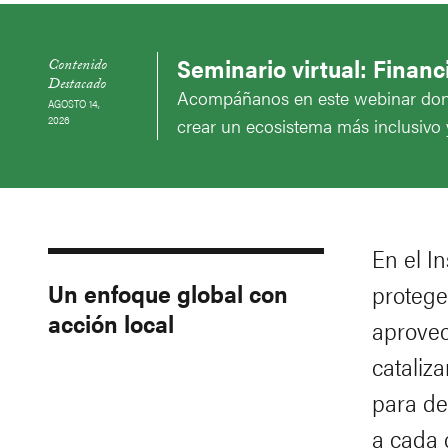
Seminario virtual: Finan
Contenido
Destacado
Acompáñanos en este webinar donde
AGOSTO 14,
2026
crear un ecosistema más inclusivo y 
En el I
Un enfoque global con
protege
acción local
aprovec
cataliz
para de
a cada 