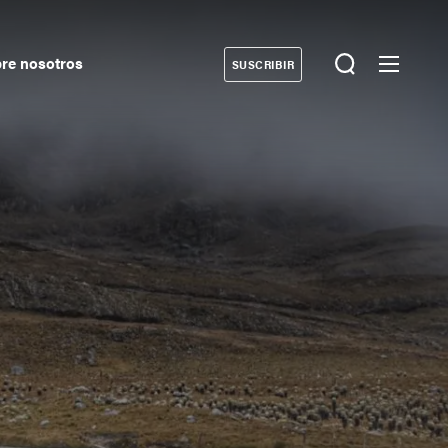
re nosotros
SUSCRIBIR
Donate
econdary
avigation