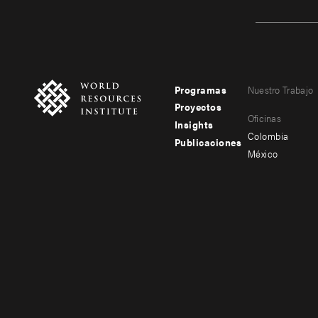
Programas
Nuestro Trabajo
Footer
Footer
Proyectos
Oficinas
menu
menu
Insights
Colombia
Publicaciones
-
-
México
main
secondary