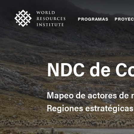
Skip
Accessibility
to
main
Main
PROGRAMAS
PROYE
content
navigation
NDC de C
Mapeo de actores de r
Regiones estratégica