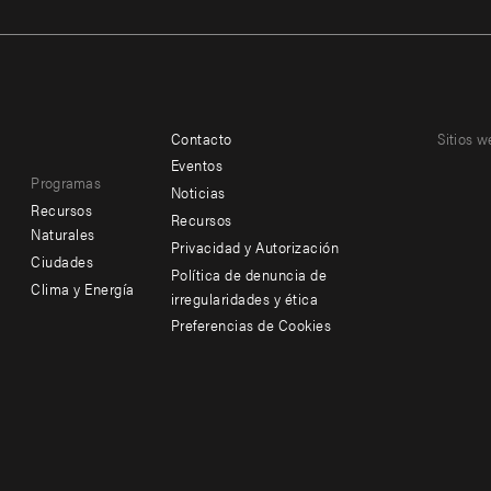
Contacto
Sitios w
Footer
Footer
Eventos
Programas
menu
menu
Noticias
Recursos
Recursos
-
-
Naturales
Privacidad y Autorización
Ciudades
Additional
Offices
Política de denuncia de
Clima y Energía
irregularidades y ética
Preferencias de Cookies
Social
menu