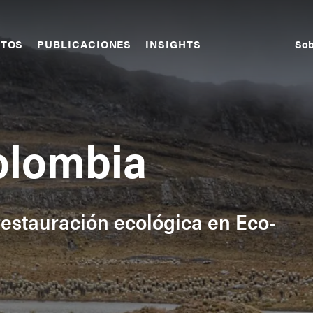
Sob
CTOS
PUBLICACIONES
INSIGHTS
S
N
olombia
estauración ecológica en Eco-
s