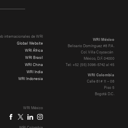
eb internacionales de WRI
WRI México
Global Website
Belisario Domínguez #8 P.A.
WRI África
Col. Villa Coyoacán
WRI Brasil
México, D.F. 04000
WRI China
Tel: +52 (55) 3096-5742 al 45
WRI India
WRI Colombia
WRI Indonesia
Calle 81 # 11 – 08
Piso 5
Bogotá D.C.
WRI México
WRI Colombia