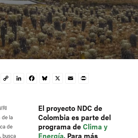
LinkedIn
Facebook
Bluesky
X
Email
Print
Copy
Link
El proyecto NDC de
WRI
Colombia es parte del
 de la
programa de
Clima y
ica de
Energía
. Para más
, busca