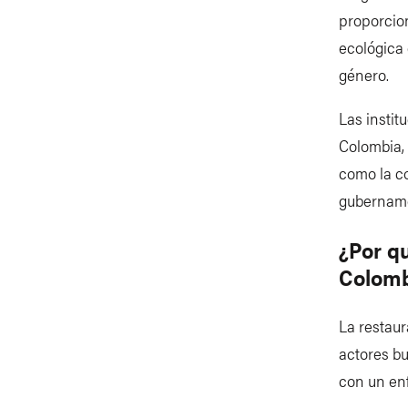
proporcion
ecológica 
género.
Las instit
Colombia, 
como la co
gubername
¿Por q
Colom
La restaur
actores bu
con un en