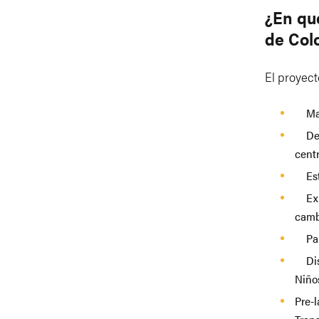
¿En qu
de Co
El proyect
Mape
Desa
cent
Estu
Expl
camb
Part
Dise
Niño
Pre-