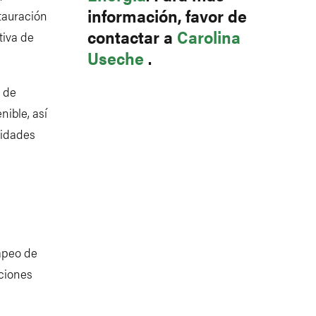
información, favor de
tauración
contactar a
Carolina
tiva de
Useche
.
l de
nible, así
tidades
apeo de
cciones