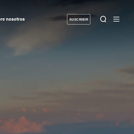
re nosotros
SUSCRIBIR
Donate
econdary
avigation