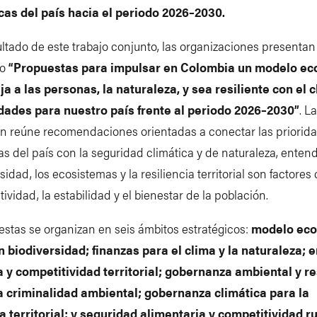
cas del país hacia el periodo 2026–2030.
tado de este trabajo conjunto, las organizaciones presentan
to
“Propuestas para impulsar en Colombia un modelo e
ja a las personas, la naturaleza, y sea resiliente con el c
ades para nuestro país frente al periodo 2026–2030”
. La
ón reúne recomendaciones orientadas a conectar las priorid
 del país con la seguridad climática y de naturaleza, enten
rsidad, los ecosistemas y la resiliencia territorial son factores
tividad, la estabilidad y el bienestar de la población.
stas se organizan en seis ámbitos estratégicos:
modelo ec
 biodiversidad; finanzas para el clima y la naturaleza; e
 y competitividad territorial; gobernanza ambiental y r
la criminalidad ambiental; gobernanza climática para la
ia territorial; y seguridad alimentaria y competitividad ru