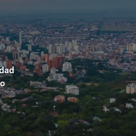
idad
io