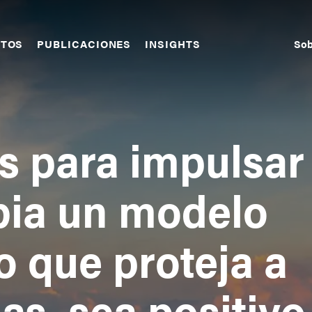
Sob
CTOS
PUBLICACIONES
INSIGHTS
S
N
s para impulsar
ia un modelo
 que proteja a
as, sea positivo