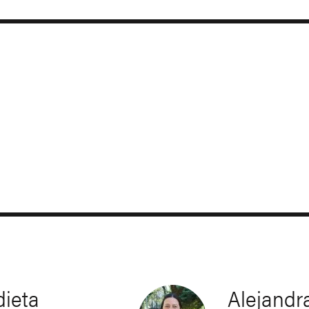
ieta
Alejandr