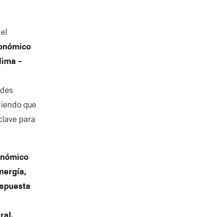
 el
conómico
lima –
ades
diendo que
 clave para
onómico
nergía,
espuesta
ral.