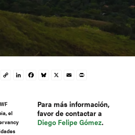
LinkedIn
Facebook
Bluesky
X
Email
Print
Copy
Link
Para más información,
WF
favor de contactar a
a, el
Diego Felipe Gómez
.
servancy
ridades