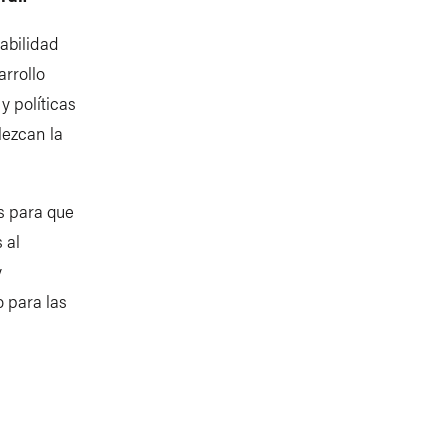
abilidad
rrollo
y políticas
lezcan la
s para que
 al
y
o para las