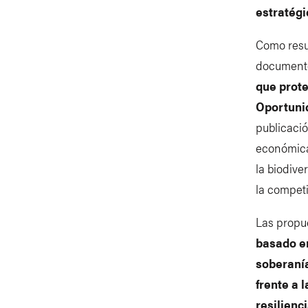
estratégi
Como resul
documen
que prote
Oportunid
publicaci
económicas
la biodive
la competi
Las propue
basado en
soberanía
frente a 
resilienc