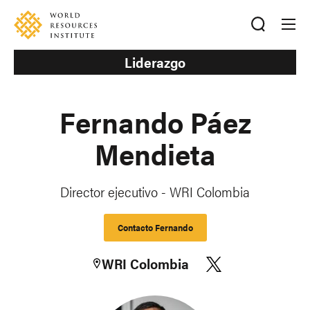
Skip
Accessibility
to
main
content
Liderazgo
Fernando Páez
Mendieta
Director ejecutivo - WRI Colombia
Contacto Fernando
WRI Colombia