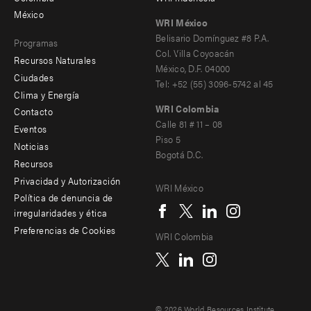
-
México
WRI México
secondary
Belisario Domínguez #8 P.A.
Programas
Col. Villa Coyoacán
Recursos Naturales
México, D.F. 04000
Ciudades
Tel: +52 (55) 3096-5742 al 45
Clima y Energía
WRI Colombia
Contacto
Footer
Calle 81 # 11 – 08
Eventos
Piso 5
menu
Noticias
Bogotá D.C.
Recursos
-
Privacidad y Autorización
WRI México
Additional
Social
Política de denuncia de
irregularidades y ética
menu
Preferencias de Cookies
WRI Colombia
© 2026 World Resources Institute