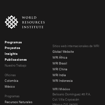
Programas
Footer
Footer
Sitios web internacionales de WRI
Proyectos
Global Website
menu
menu
Insights
WRI África
Publicaciones
-
-
WRI Brasil
Nuestro Trabajo
main
Offices
Footer
WRI China
Oficinas
WRI India
menu
Colombia
WRI Indonesia
-
México
WRI México
secondary
Belisario Domínguez #8 P.A.
Programas
Col. Villa Coyoacán
Recursos Naturales
México, D.F. 04000