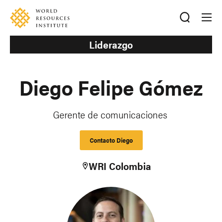
Skip
Accessibility
to
main
content
Liderazgo
Diego Felipe Gómez
Gerente de comunicaciones
Contacto Diego
WRI Colombia