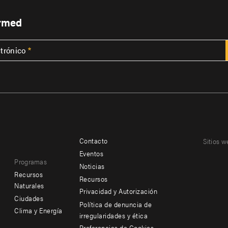
ormed
ctrónico
Contacto
Sitios w
Footer
Footer
Eventos
Programas
menu
menu
Noticias
Recursos
Recursos
-
-
Naturales
Privacidad y Autorización
Ciudades
Additional
Offices
Política de denuncia de
Clima y Energía
irregularidades y ética
Preferencias de Cookies