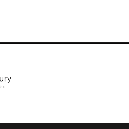
ury
des