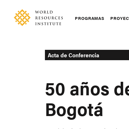
Skip
Accessibility
to
main
Main
PROGRAMAS
PROYE
content
navigation
Acta de Conferencia
50 años de
Bogotá