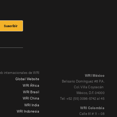
eb internacionales de WRI
WRI México
Global Website
Belisario Domínguez #8 P.A.
WRI África
Col. Villa Coyoacán
WRI Brasil
México, D.F. 04000
WRI China
Tel: +52 (55) 3096-5742 al 45
WRI India
WRI Colombia
WRI Indonesia
Calle 81 # 11 – 08