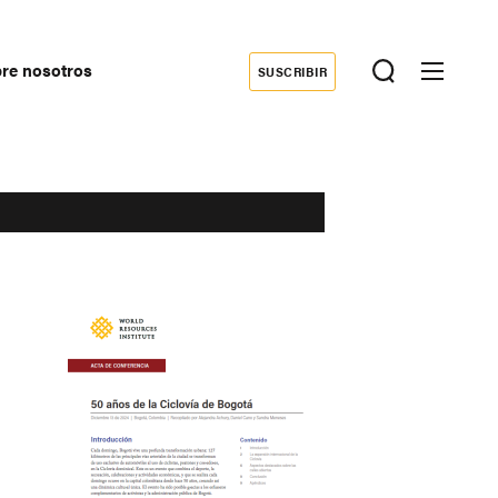
re nosotros
SUSCRIBIR
Donate
econdary
avigation