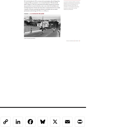
LinkedIn
Facebook
Bluesky
X
Email
Print
Copy