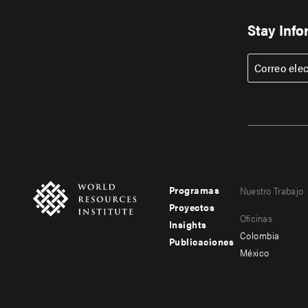
Stay Inf
Correo ele
Programas
Nuestro Trabajo
Footer
Footer
Proyectos
Oficinas
menu
menu
Insights
Colombia
Publicaciones
-
-
México
main
secondary