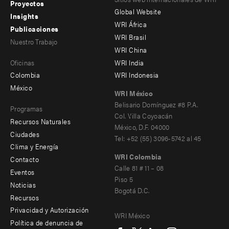
Footer
Footer
Proyectos
Global Website
menu
menu
Insights
WRI África
Publicaciones
-
-
WRI Brasil
Nuestro Trabajo
main
Offices
Footer
WRI China
Oficinas
WRI India
menu
Colombia
WRI Indonesia
-
México
WRI México
secondary
Belisario Domínguez #8 P.A.
Programas
Col. Villa Coyoacán
Recursos Naturales
México, D.F. 04000
Ciudades
Tel: +52 (55) 3096-5742 al 45
Clima y Energía
WRI Colombia
Contacto
Footer
Calle 81 # 11 – 08
Eventos
Piso 5
menu
Noticias
Bogotá D.C.
Recursos
-
Privacidad y Autorización
WRI México
Additional
Social
Política de denuncia de