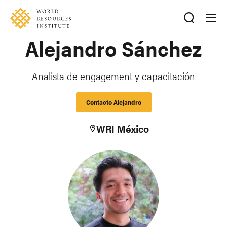
Skip
Accessibility
to
main
Alejandro Sánchez
content
Analista de engagement y capacitación
Contacto Alejandro
WRI México