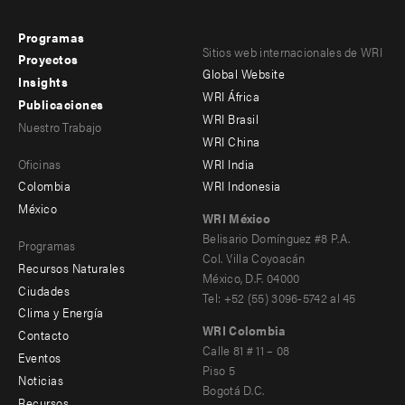
Programas
Footer
Footer
Sitios web internacionales de WRI
Proyectos
Global Website
menu
menu
Insights
WRI África
Publicaciones
-
-
WRI Brasil
Nuestro Trabajo
main
Offices
Footer
WRI China
Oficinas
WRI India
menu
Colombia
WRI Indonesia
-
México
WRI México
secondary
Belisario Domínguez #8 P.A.
Programas
Col. Villa Coyoacán
Recursos Naturales
México, D.F. 04000
Ciudades
Tel: +52 (55) 3096-5742 al 45
Clima y Energía
WRI Colombia
Contacto
Footer
Calle 81 # 11 – 08
Eventos
Piso 5
menu
Noticias
Bogotá D.C.
Recursos