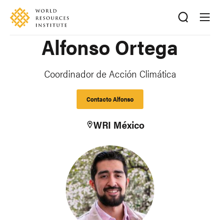
Skip
Accessibility
to
main
Alfonso Ortega
content
Coordinador de Acción Climática
Contacto Alfonso
WRI México