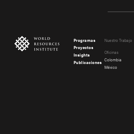
Programas
Nuestro Trabajo
Footer
Footer
Proyectos
Oficinas
menu
menu
Insights
Colombia
Publicaciones
-
-
México
main
secondary