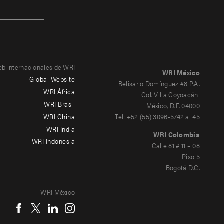
eb internacionales de WRI
WRI México
Global Website
Belisario Domínguez #8 P.A.
WRI África
Col. Villa Coyoacán
WRI Brasil
México, D.F. 04000
WRI China
Tel: +52 (55) 3096-5742 al 45
WRI India
WRI Colombia
WRI Indonesia
Calle 81 # 11 – 08
Piso 5
Bogotá D.C.
WRI México