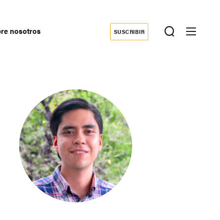
re nosotros
SUSCRIBIR
Donate
econdary
avigation