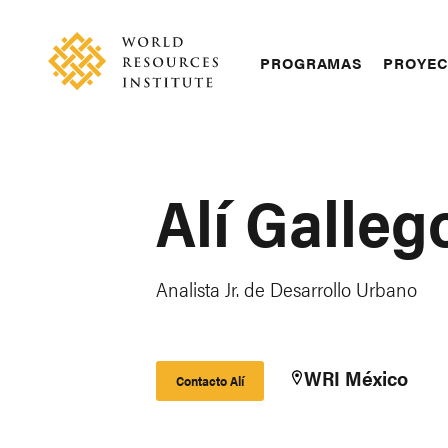
Skip
Accessibility
to
main
Main
PROGRAMAS
PROYE
content
navigation
Alí Galleg
Analista Jr. de Desarrollo Urbano
WRI México
Contacto Alí