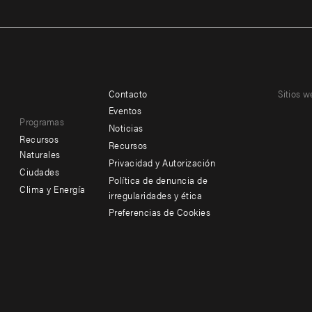
Contacto
Sitios w
Footer
Footer
Eventos
Programas
menu
menu
Noticias
Recursos
Recursos
-
-
Naturales
Privacidad y Autorización
Ciudades
Additional
Offices
Política de denuncia de
Clima y Energía
irregularidades y ética
Preferencias de Cookies
Social
menu