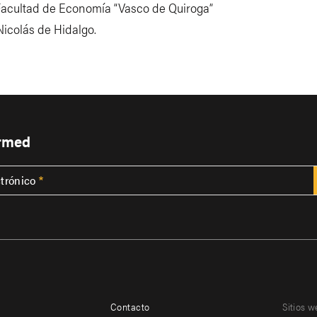
 Facultad de Economía “Vasco de Quiroga”
icolás de Hidalgo.
ormed
ctrónico
Contacto
Sitios w