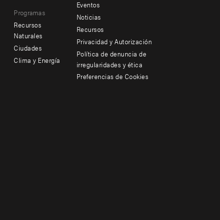
Footer
Footer
Eventos
Programas
menu
menu
Noticias
Recursos
Recursos
-
-
Naturales
Privacidad y Autorización
Ciudades
Additional
Offices
Política de denuncia de
Clima y Energía
irregularidades y ética
Preferencias de Cookies
Social
menu