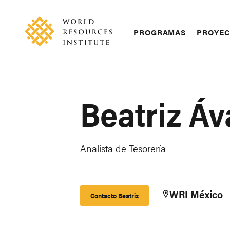
Skip
Accessibility
to
main
Main
PROGRAMAS
PROYE
content
navigation
Beatriz Á
Analista de Tesorería
WRI México
Contacto Beatriz