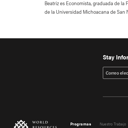
Beatriz es Economista, graduada de la
de la Universidad Michoacana de San N
Stay Inf
Correo ele
Programas
Nuestro Trabajo