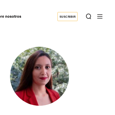
re nosotros
SUSCRIBIR
Donate
econdary
avigation