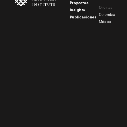
Footer
Footer
Proyectos
Oficinas
menu
menu
Insights
Colombia
Publicaciones
-
-
México
main
secondary