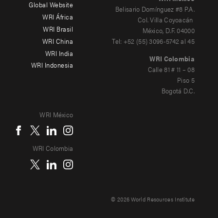
Global Website
Belisario Domínguez #8 P.A.
WRI África
Col. Villa Coyoacán
WRI Brasil
México, D.F. 04000
WRI China
Tel: +52 (55) 3096-5742 al 45
WRI India
WRI Colombia
WRI Indonesia
Calle 81 # 11 – 08
Piso 5
Bogotá D.C.
WRI México
WRI Colombia
© 2026 World Resources Institute