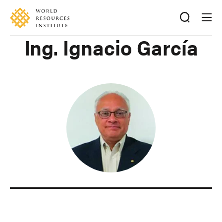
Skip
Accessibility
to
main
Ing. Ignacio García
content