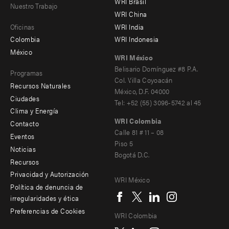
WRI Brasil
Nuestro Trabajo
main
Offices
Footer
WRI China
Oficinas
WRI India
menu
Colombia
WRI Indonesia
-
México
WRI México
secondary
Belisario Domínguez #8 P.A.
Programas
Col. Villa Coyoacán
Recursos Naturales
México, D.F. 04000
Ciudades
Tel: +52 (55) 3096-5742 al 45
Clima y Energía
WRI Colombia
Contacto
Footer
Calle 81 # 11 – 08
Eventos
Piso 5
menu
Noticias
Bogotá D.C.
Recursos
-
Privacidad y Autorización
WRI México
Additional
Social
Política de denuncia de
irregularidades y ética
menu
Preferencias de Cookies
WRI Colombia