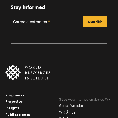
Stay Informed
Correo electrónico
Programas
Footer
Footer
Sitios web internacionales de WRI
Proyectos
Global Website
menu
menu
Insights
WRI África
Publicaciones
-
-