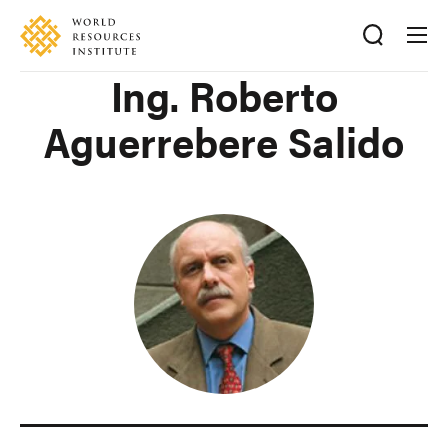
Skip
Accessibility
to
main
Ing. Roberto
content
Aguerrebere Salido