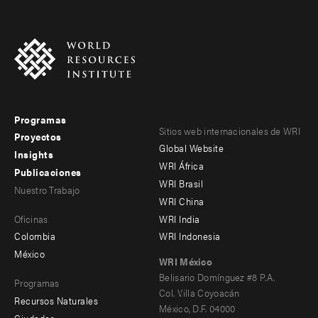
Programas
Footer
Footer
Sitios web internacionales de WRI
Proyectos
Global Website
menu
menu
Insights
WRI África
Publicaciones
-
-
WRI Brasil
Nuestro Trabajo
main
Offices
Footer
WRI China
Oficinas
WRI India
menu
Colombia
WRI Indonesia
-
México
WRI México
secondary
Belisario Domínguez #8 P.A.
Programas
Col. Villa Coyoacán
Recursos Naturales
México, D.F. 04000
Ciudades