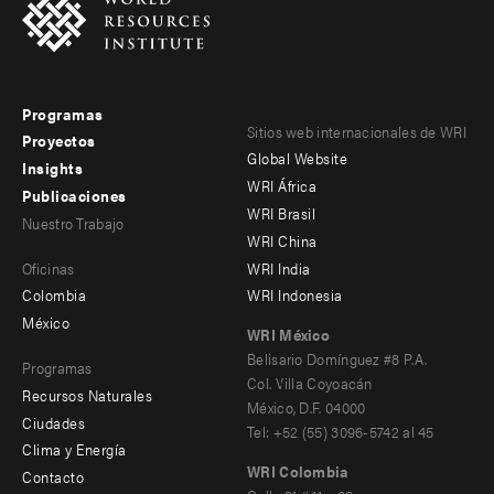
Programas
Footer
Footer
Sitios web internacionales de WRI
Proyectos
Global Website
menu
menu
Insights
WRI África
Publicaciones
-
-
WRI Brasil
Nuestro Trabajo
main
Offices
Footer
WRI China
Oficinas
WRI India
menu
Colombia
WRI Indonesia
-
México
WRI México
secondary
Belisario Domínguez #8 P.A.
Programas
Col. Villa Coyoacán
Recursos Naturales
México, D.F. 04000
Ciudades
Tel: +52 (55) 3096-5742 al 45
Clima y Energía
WRI Colombia
Contacto