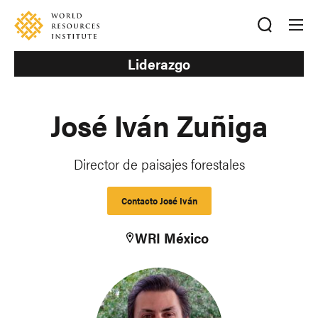
Skip
Accessibility
to
main
content
Liderazgo
José Iván Zuñiga
Director de paisajes forestales
Contacto José Iván
WRI México