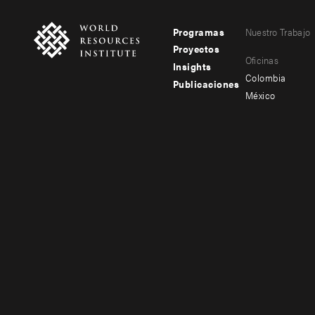
Programas
Nuestro Trabajo
Footer
Footer
Proyectos
Oficinas
menu
menu
Insights
Colombia
Publicaciones
-
-
México
main
secondary