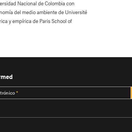
versidad Nacional de Colombia con
onomía del medio ambiente de Université
ca y empírica de Paris School of
ormed
ctrónico