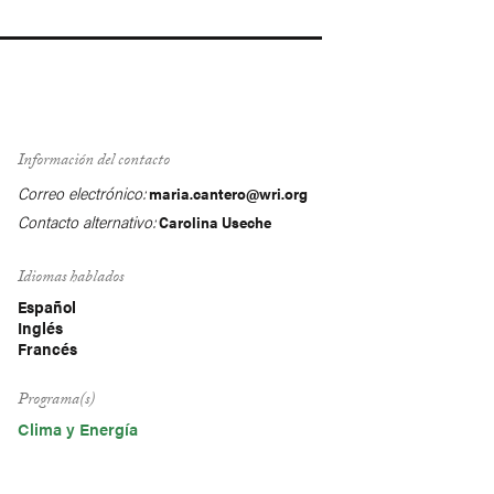
Información del contacto
Correo electrónico:
maria.cantero@wri.org
Contacto alternativo:
Carolina Useche
Idiomas hablados
Español
Inglés
Francés
Programa(s)
Clima y Energía