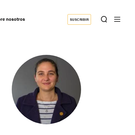
re nosotros
SUSCRIBIR
Donate
econdary
avigation