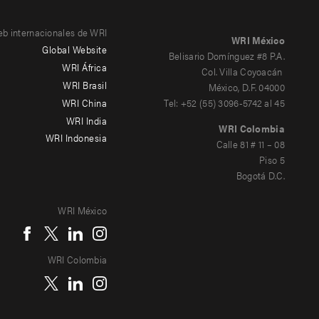
eb internacionales de WRI
WRI México
Global Website
Belisario Domínguez #8 P.A.
WRI África
Col. Villa Coyoacán
WRI Brasil
México, D.F. 04000
WRI China
Tel: +52 (55) 3096-5742 al 45
WRI India
WRI Colombia
WRI Indonesia
Calle 81 # 11 – 08
Piso 5
Bogotá D.C.
WRI México
WRI Colombia