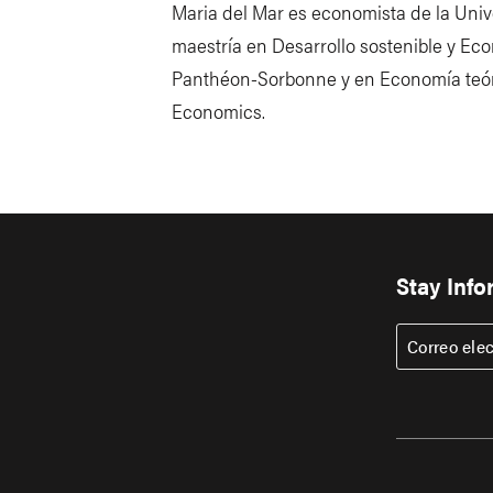
Maria del Mar es economista de la Uni
maestría en Desarrollo sostenible y Ec
Panthéon-Sorbonne y en Economía teóri
Economics.
Stay Inf
Correo ele