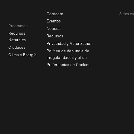
Contacto
Sitios w
Footer
Footer
Eventos
Programas
menu
menu
Noticias
Recursos
Recursos
-
-
Naturales
Privacidad y Autorización
Ciudades
Additional
Offices
Política de denuncia de
Clima y Energía
irregularidades y ética
Preferencias de Cookies
Social
menu