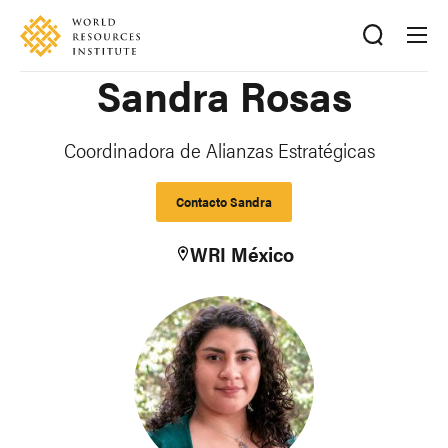
Skip
Accessibility
to
main
Sandra Rosas
content
Coordinadora de Alianzas Estratégicas
Contacto Sandra
WRI México