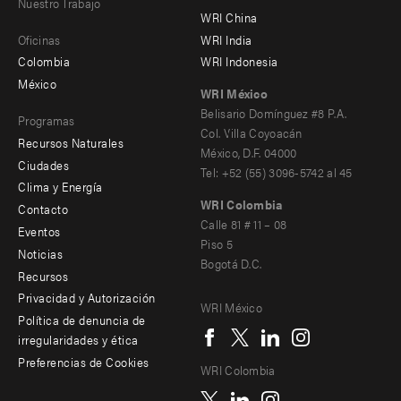
Nuestro Trabajo
main
Offices
Footer
WRI China
Oficinas
WRI India
menu
Colombia
WRI Indonesia
-
México
WRI México
secondary
Belisario Domínguez #8 P.A.
Programas
Col. Villa Coyoacán
Recursos Naturales
México, D.F. 04000
Ciudades
Tel: +52 (55) 3096-5742 al 45
Clima y Energía
WRI Colombia
Contacto
Footer
Calle 81 # 11 – 08
Eventos
Piso 5
menu
Noticias
Bogotá D.C.
Recursos
-
Privacidad y Autorización
WRI México
Additional
Social
Política de denuncia de
irregularidades y ética
menu
Preferencias de Cookies
WRI Colombia