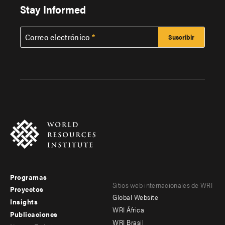
Stay Informed
Correo electrónico
Programas
Footer
Footer
Sitios web internacionales de WRI
Proyectos
Global Website
menu
menu
Insights
WRI África
Publicaciones
-
-
WRI Brasil