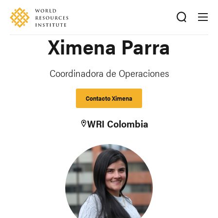
Skip
Accessibility
to
main
Ximena Parra
content
Coordinadora de Operaciones
Contacto Ximena
WRI Colombia