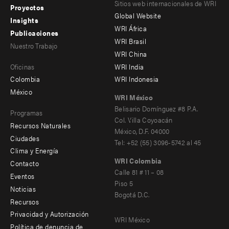
Footer
Footer
Sitios web internacionales de WRI
Proyectos
Global Website
menu
menu
Insights
WRI África
Publicaciones
-
-
WRI Brasil
Nuestro Trabajo
main
Offices
Footer
WRI China
Oficinas
WRI India
menu
Colombia
WRI Indonesia
-
México
WRI México
secondary
Belisario Domínguez #8 P.A.
Programas
Col. Villa Coyoacán
Recursos Naturales
México, D.F. 04000
Ciudades
Tel: +52 (55) 3096-5742 al 45
Clima y Energía
WRI Colombia
Contacto
Footer
Calle 81 # 11 – 08
Eventos
Piso 5
menu
Noticias
Bogotá D.C.
Recursos
-
Privacidad y Autorización
WRI México
Additional
Social
Política de denuncia de