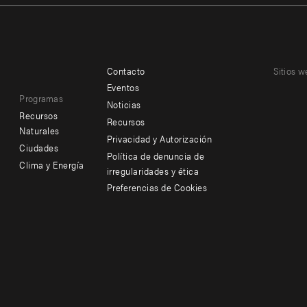
Contacto
Sitios w
Footer
Footer
Eventos
Programas
menu
menu
Noticias
Recursos
Recursos
-
-
Naturales
Privacidad y Autorización
Ciudades
Additional
Offices
Política de denuncia de
Clima y Energía
irregularidades y ética
Preferencias de Cookies
Social
menu