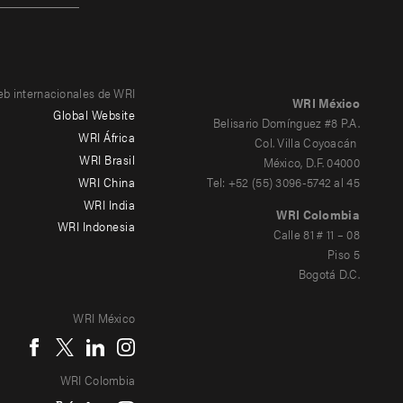
eb internacionales de WRI
WRI México
Global Website
Belisario Domínguez #8 P.A.
WRI África
Col. Villa Coyoacán
WRI Brasil
México, D.F. 04000
WRI China
Tel: +52 (55) 3096-5742 al 45
WRI India
WRI Colombia
WRI Indonesia
Calle 81 # 11 – 08
Piso 5
Bogotá D.C.
WRI México
WRI Colombia