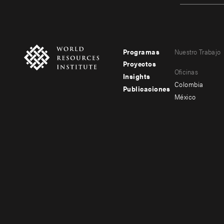
Programas
Nuestro Trabajo
Footer
Footer
Proyectos
Oficinas
menu
menu
Insights
Colombia
Publicaciones
-
-
México
main
secondary