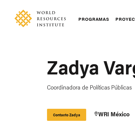
Skip
Accessibility
to
main
Main
PROGRAMAS
PROYE
content
navigation
Zadya Var
Coordinadora de Políticas Públicas
WRI México
Contacto Zadya