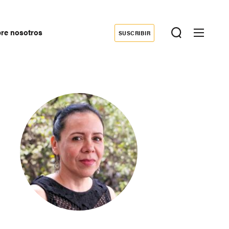
re nosotros
SUSCRIBIR
Donate
econdary
avigation