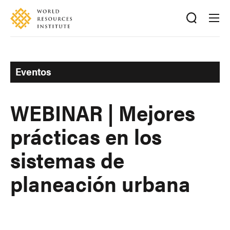
Skip
Accessibility
to
main
content
Eventos
WEBINAR | Mejores
prácticas en los
sistemas de
planeación urbana