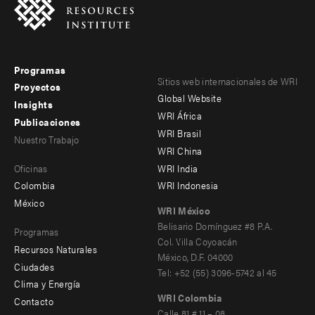
Programas
Footer
Footer
Sitios web internacionales de WRI
Proyectos
Global Website
menu
menu
Insights
WRI África
Publicaciones
-
-
WRI Brasil
Nuestro Trabajo
main
Offices
Footer
WRI China
Oficinas
WRI India
menu
Colombia
WRI Indonesia
-
México
WRI México
secondary
Belisario Domínguez #8 P.A.
Programas
Col. Villa Coyoacán
Recursos Naturales
México, D.F. 04000
Ciudades
Tel: +52 (55) 3096-5742 al 45
Clima y Energía
WRI Colombia
Contacto
Footer
Calle 81 # 11 – 08