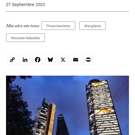
27 Septiembre 2022
Más sobre este tema:
Financiamiento
Manglares
Recursos Naturales
LinkedIn
Facebook
Bluesky
X
Email
Print
Copy
Link