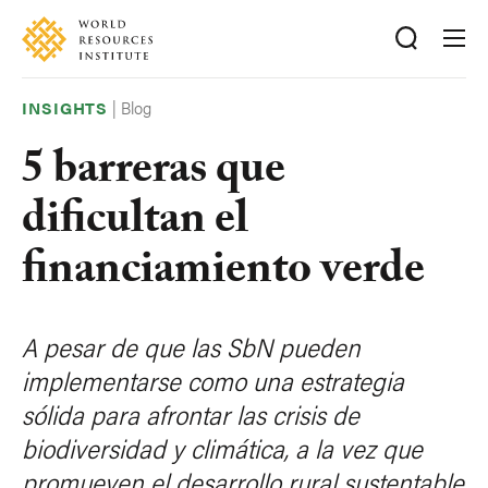
Skip
Accessibility
to
main
content
|
Blog
INSIGHTS
5 barreras que
dificultan el
financiamiento verde
A pesar de que las SbN pueden
implementarse como una estrategia
sólida para afrontar las crisis de
biodiversidad y climática, a la vez que
promueven el desarrollo rural sustentable