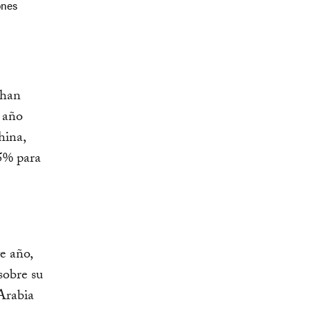
ones
 han
 año
hina,
05% para
e año,
sobre su
 Arabia