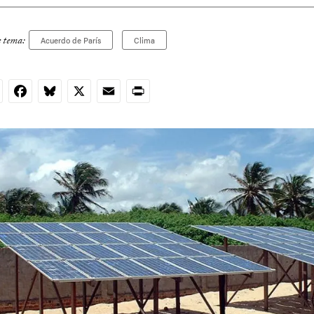
e tema:
Acuerdo de París
Clima
nkedIn
Facebook
Bluesky
X
Email
Print