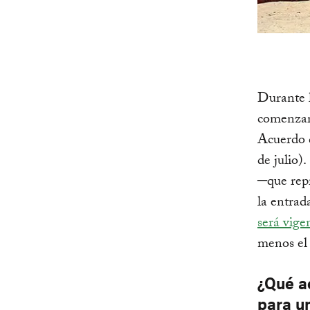
Durante l
comenzaro
Acuerdo d
de julio)
─que rep
la entrad
será vige
menos el 
¿Qué a
para un