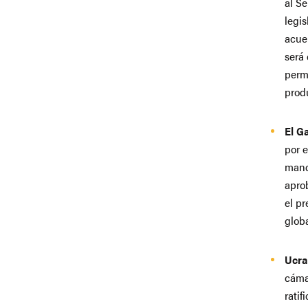
al S
legis
acue
será 
permi
prod
El G
por e
mandó
apro
el pr
globa
Ucra
cáma
ratif