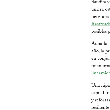
Saudita y
uniera es
necesaria
Rastreado
posibles 
Aunado a 
año, la p
en conju
miembros
lineamien
Una rápid
capital f
y reforza
resiliente