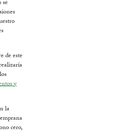
s se
isiones
uestro
es
re de este
ealizaría
los
entos y
n la
 temprana
ono cero,