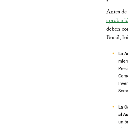
Antes de 
aprobaci
deben com
Brasil, I
La A
miem
Presi
Came
Inver
Soma
La C
al A
unión