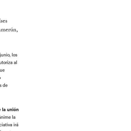
íses
Camerún,
junio, los
toriza al
que
o
s de
 la unión
ánime la
iativa irá