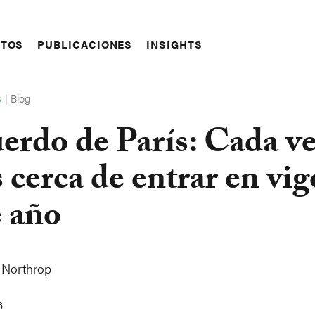
CTOS
PUBLICACIONES
INSIGHTS
|
Blog
S
erdo de París: Cada v
 cerca de entrar en vig
e año
a Northrop
6