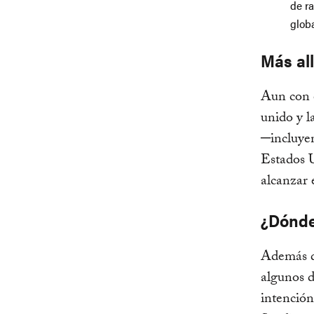
de ra
globa
Más al
Aun con e
unido y l
─incluyen
Estados U
alcanzar 
¿Dónde
Además de
algunos d
intención