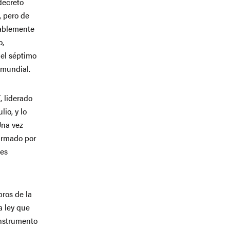
decreto
, pero de
bablemente
o,
 el séptimo
 mundial.
, liderado
lio, y lo
Una vez
firmado por
nes
bros de la
a ley que
instrumento