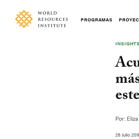
Skip
Accessibility
to
main
Main
PROGRAMAS
PROYE
content
navigation
INSIGHT
Acu
más
est
Por:
Eliz
28 Julio 201