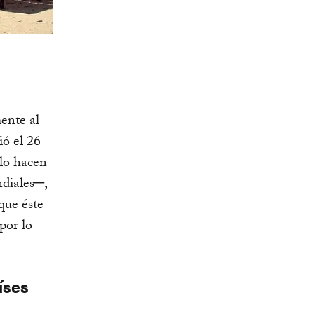
ente al
ió el 26
 lo hacen
diales─,
que éste
por lo
íses