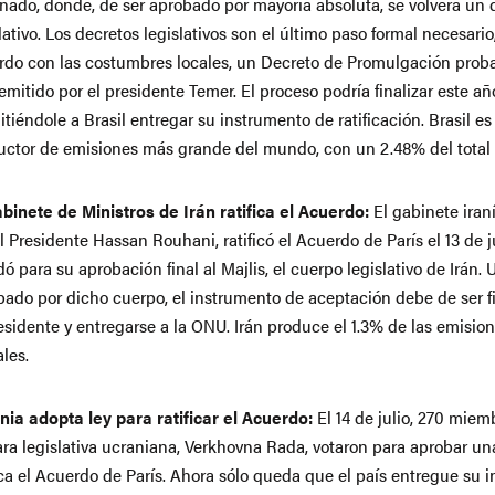
enado, donde, de ser aprobado por mayoría absoluta, se volverá un 
lativo. Los decretos legislativos son el último paso formal necesario
rdo con las costumbres locales, un Decreto de Promulgación pro
emitido por el presidente Temer. El proceso podría finalizar este añ
tiéndole a Brasil entregar su instrumento de ratificación. Brasil es
uctor de emisiones más grande del mundo, con un 2.48% del total
abinete de Ministros de Irán ratifica el Acuerdo:
El gabinete iraní
l Presidente Hassan Rouhani, ratificó el Acuerdo de París el 13 de ju
 para su aprobación final al Majlis, el cuerpo legislativo de Irán. 
bado por dicho cuerpo, el instrumento de aceptación debe de ser 
esidente y entregarse a la ONU. Irán produce el 1.3% de las emisio
les.
nia adopta ley para ratificar el Acuerdo:
El 14 de julio, 270 miem
ra legislativa ucraniana, Verkhovna Rada, votaron para aprobar un
ica el Acuerdo de París. Ahora sólo queda que el país entregue su 