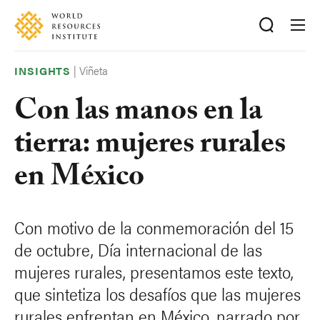
Skip
Accessibility
to
main
content
|
Viñeta
INSIGHTS
Con las manos en la
tierra: mujeres rurales
en México
Con motivo de la conmemoración del 15
de octubre, Día internacional de las
mujeres rurales, presentamos este texto,
que sintetiza los desafíos que las mujeres
rurales enfrentan en México, narrado por