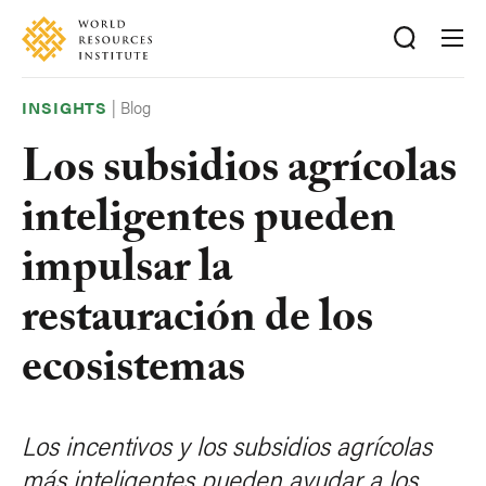
Skip
Accessibility
to
main
content
|
Blog
INSIGHTS
Los subsidios agrícolas
inteligentes pueden
impulsar la
restauración de los
ecosistemas
Los incentivos y los subsidios agrícolas
más inteligentes pueden ayudar a los