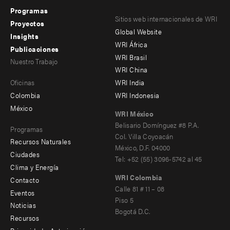
Programas
Footer
Footer
Sitios web internacionales de WRI
Proyectos
Global Website
menu
menu
Insights
WRI África
Publicaciones
-
-
WRI Brasil
Nuestro Trabajo
main
Offices
Footer
WRI China
Oficinas
WRI India
menu
Colombia
WRI Indonesia
-
México
WRI México
secondary
Belisario Domínguez #8 P.A.
Programas
Col. Villa Coyoacán
Recursos Naturales
México, D.F. 04000
Ciudades
Tel: +52 (55) 3096-5742 al 45
Clima y Energía
WRI Colombia
Contacto
Footer
Calle 81 # 11 – 08
Eventos
Piso 5
menu
Noticias
Bogotá D.C.
Recursos
-