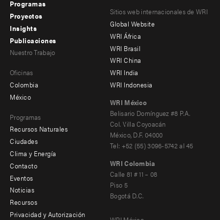
Programas
Footer
Footer
Sitios web internacionales de WRI
Proyectos
Global Website
menu
menu
Insights
WRI África
Publicaciones
-
-
WRI Brasil
Nuestro Trabajo
main
Offices
Footer
WRI China
Oficinas
WRI India
menu
Colombia
WRI Indonesia
-
México
WRI México
secondary
Belisario Domínguez #8 P.A.
Programas
Col. Villa Coyoacán
Recursos Naturales
México, D.F. 04000
Ciudades
Tel: +52 (55) 3096-5742 al 45
Clima y Energía
WRI Colombia
Contacto
Footer
Calle 81 # 11 – 08
Eventos
Piso 5
menu
Noticias
Bogotá D.C.
Recursos
-
Privacidad y Autorización
WRI México