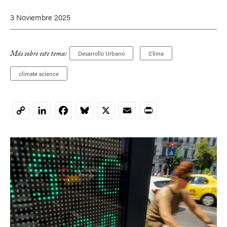
3 Noviembre 2025
Más sobre este tema:
Desarrollo Urbano
Clima
climate science
LinkedIn
Facebook
Bluesky
X
Email
Print
Copy
Link