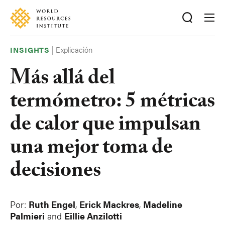
Skip
Accessibility
to
main
content
|
Explicación
INSIGHTS
Más allá del
termómetro: 5 métricas
de calor que impulsan
una mejor toma de
decisiones
Por:
Ruth Engel
,
Erick Mackres
,
Madeline
Palmieri
and
Eillie Anzilotti