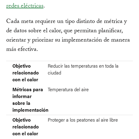
redes eléctricas
.
Cada meta requiere un tipo distinto de métrica y
de datos sobre el calor, que permitan planificar,
orientar y priorizar su implementación de manera
más efectiva.
Objetivo relacionado con el calor
Métricas para informar sobre la implementación
Objetivo
Reducir las temperaturas en toda la
relacionado
ciudad
con el calor
Métricas para
Temperatura del aire
informar
sobre la
implementación
Objetivo
Proteger a los peatones al aire libre
relacionado
con el calor