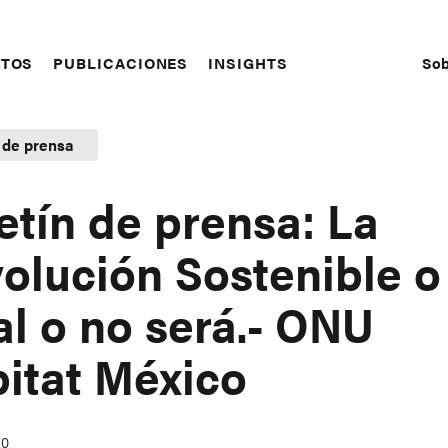
Sob
CTOS
PUBLICACIONES
INSIGHTS
S
N
 de prensa
etín de prensa: La
olución Sostenible o
al o no será.- ONU
itat México
20