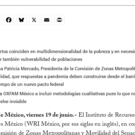
nkedIn
Facebook
Bluesky
X
Email
Print
rtos coinciden en multidimensionalidad de la pobreza y en neces
r también vulnerabilidad de poblaciones
ma Patricia Mercado, Presidenta de la Comisión de Zonas Metropoli
lidad, que respuestas a pandemia deben construirse desde el barri
iempo de un nuevo pacto federal
a OXFAM México a incluir metodologías cualitativas pues lo que n
elve invisible
e México, viernes 19 de junio.-
El Instituto de Recurso
 México (WRI México, por sus siglas en inglés), en co
omisión de Zonas Metropolitanas y Movilidad del Senad