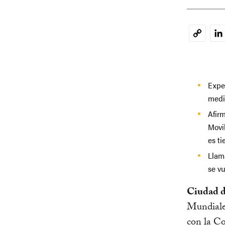
Li
Copy
Link
Expe
medi
Afir
Movi
es t
Llam
se vu
Ciudad d
Mundiales
con la C