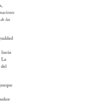
a,
maciones
de las
gualdad
 hacia
. La
 del
 porque
 sobre