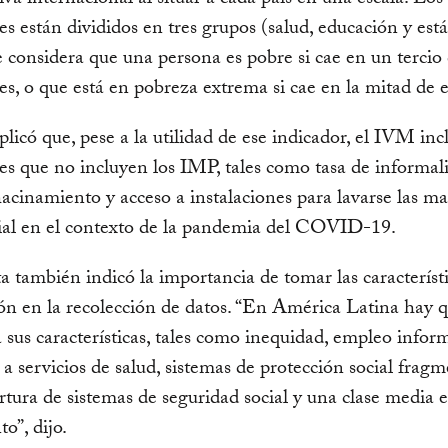
va internacional al situar a cada país en una escala. Los
es están divididos en tres grupos (salud, educación y est
se considera que una persona es pobre si cae en un tercio 
es, o que está en pobreza extrema si cae en la mitad de e
xplicó que, pese a la utilidad de ese indicador, el IVM inc
es que no incluyen los IMP, tales como tasa de informal
acinamiento y acceso a instalaciones para lavarse las m
ial en el contexto de la pandemia del COVID-19.
a también indicó la importancia de tomar las característ
ón en la recolección de datos. “En América Latina hay 
 sus características, tales como inequidad, empleo informa
 a servicios de salud, sistemas de protección social frag
rtura de sistemas de seguridad social y una clase media 
o”, dijo.