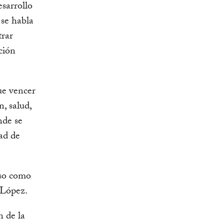
sarrollo
 se habla
trar
ción
ue vencer
, salud,
nde se
dad de
eso como
 López.
 de la