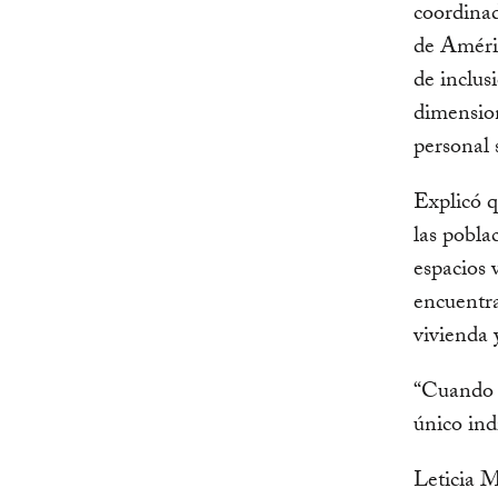
coordinad
de Améric
de inclus
dimension
personal 
Explicó q
las pobla
espacios 
encuentra
vivienda 
“Cuando 
único ind
Leticia M