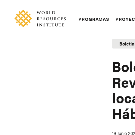
Skip
Accessibility
to
main
Main
PROGRAMAS
PROYE
content
navigation
Boletín
Bol
Rev
loc
Háb
19 Junio 20