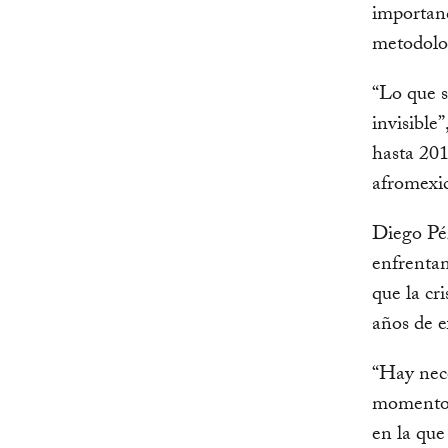
importanc
metodolog
“Lo que s
invisible
hasta 20
afromexic
Diego Pé
enfrentam
que la cr
años de e
“Hay nece
momentos 
en la que