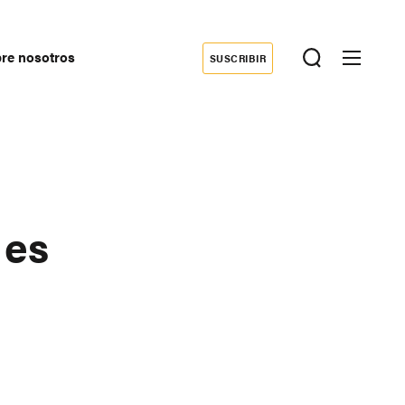
re nosotros
SUSCRIBIR
Donate
econdary
avigation
 es