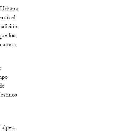
a Urbana
entó el
oalición
que los
 manera
e
empo
de
destinos
 López,