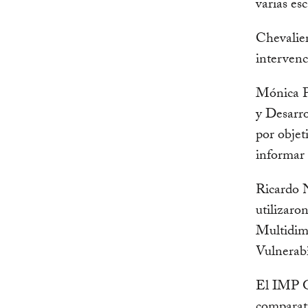
varias es
Chevalier
intervenc
Mónica Pi
y Desarr
por objet
informar 
Ricardo N
utilizaro
Multidime
Vulnerab
El IMP Gl