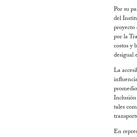
Por su pa
del Inst
proyecto 
por la Tr
costos y 
desigual 
La accesib
influenci
promedio 
Inclusión
tales com
transport
En repres