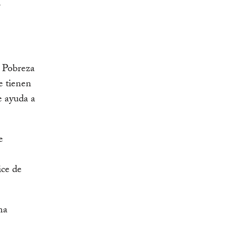
.
e Pobreza
e tienen
e ayuda a
e
ice de
na