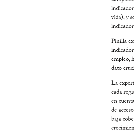
comparati
indicador
vida), y 
indicador
Pinilla e
indicador
empleo, h
dato cruc
La expert
cada regi
en cuenta
de acceso
baja cobe
crecimient