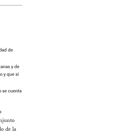
idad de
tanas y de
o y que sí
o se cuenta
s
njunto
o de la