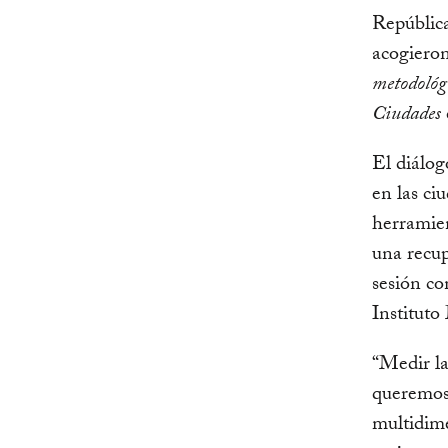
Repúblic
acogieron
metodológ
Ciudades
El diálog
en las ci
herramien
una recup
sesión co
Instituto
“Medir la
queremos 
multidime