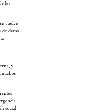
e las
 se vuelve
a de datos
omo
erna, y
a muchos
erentes
ergencia
ón social