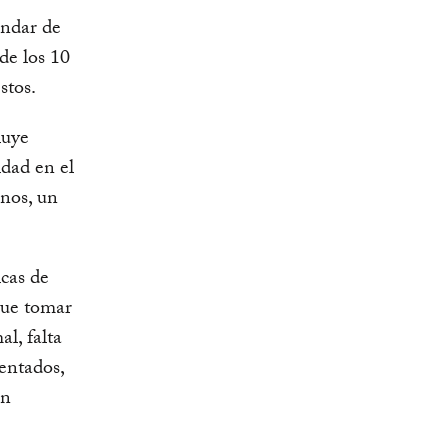
ándar de
de los 10
stos.
luye
idad en el
anos, un
icas de
que tomar
l, falta
mentados,
en