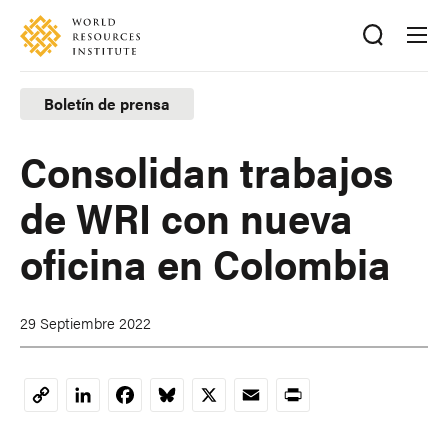
Skip
Accessibility
to
main
content
Boletín de prensa
Consolidan trabajos
de WRI con nueva
oficina en Colombia
29 Septiembre 2022
LinkedIn
Facebook
Bluesky
X
Email
Print
Copy
Link