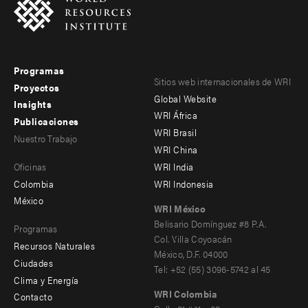
Programas
Footer
Footer
Sitios web internacionales de WRI
Proyectos
Global Website
menu
menu
Insights
WRI África
Publicaciones
-
-
WRI Brasil
Nuestro Trabajo
main
Offices
Footer
WRI China
Oficinas
WRI India
menu
Colombia
WRI Indonesia
-
México
WRI México
secondary
Belisario Domínguez #8 P.A.
Programas
Col. Villa Coyoacán
Recursos Naturales
México, D.F. 04000
Ciudades
Tel: +52 (55) 3096-5742 al 45
Clima y Energía
WRI Colombia
Contacto