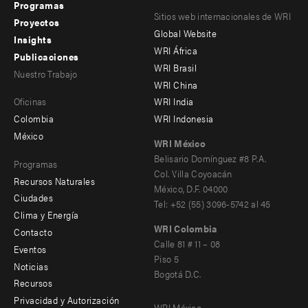
Programas
Footer
Footer
Sitios web internacionales de WRI
Proyectos
Global Website
menu
menu
Insights
WRI África
Publicaciones
-
-
WRI Brasil
Nuestro Trabajo
main
Offices
Footer
WRI China
Oficinas
WRI India
menu
Colombia
WRI Indonesia
-
México
WRI México
secondary
Belisario Domínguez #8 P.A.
Programas
Col. Villa Coyoacán
Recursos Naturales
México, D.F. 04000
Ciudades
Tel: +52 (55) 3096-5742 al 45
Clima y Energía
WRI Colombia
Contacto
Footer
Calle 81 # 11 – 08
Eventos
Piso 5
menu
Noticias
Bogotá D.C.
Recursos
-
Privacidad y Autorización
WRI México