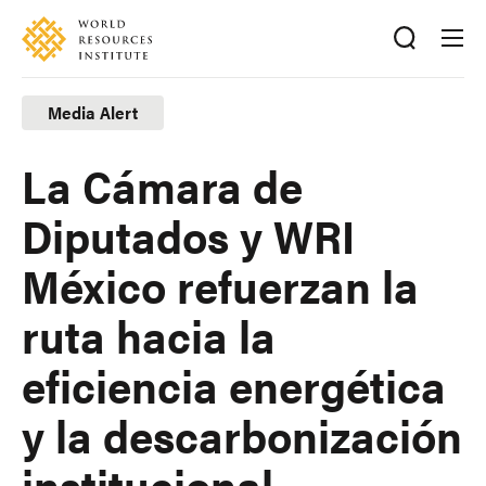
Skip
Accessibility
to
main
content
Media Alert
La Cámara de
Diputados y WRI
México refuerzan la
ruta hacia la
eficiencia energética
y la descarbonización
institucional