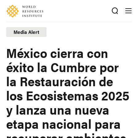
Skip
Accessibility
to
main
content
Media Alert
México cierra con
éxito la Cumbre por
la Restauración de
los Ecosistemas 2025
y lanza una nueva
etapa nacional para
recuperar ambientes