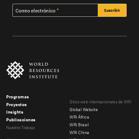
Correo electrónico
Programas
Footer
Footer
Sitios web internacionales de WRI
Proyectos
Global Website
menu
menu
Insights
WRI África
Publicaciones
-
-
WRI Brasil
Nuestro Trabajo
main
Offices
Footer
WRI China