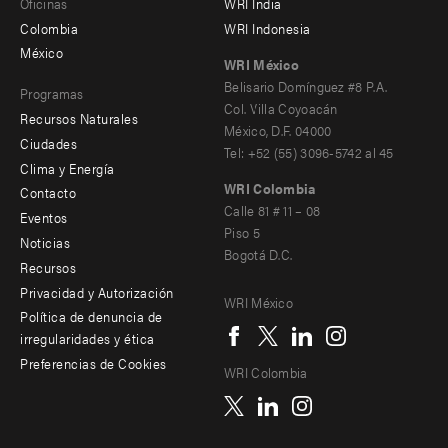
Oficinas
WRI India
menu
Colombia
WRI Indonesia
-
México
WRI México
secondary
Belisario Domínguez #8 P.A.
Programas
Col. Villa Coyoacán
Recursos Naturales
México, D.F. 04000
Ciudades
Tel: +52 (55) 3096-5742 al 45
Clima y Energía
WRI Colombia
Contacto
Footer
Calle 81 # 11 – 08
Eventos
Piso 5
menu
Noticias
Bogotá D.C.
Recursos
-
Privacidad y Autorización
WRI México
Additional
Social
Política de denuncia de
irregularidades y ética
menu
Preferencias de Cookies
WRI Colombia