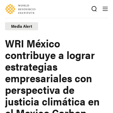
Skip
Accessibility
to
main
content
Media Alert
WRI México
contribuye a lograr
estrategias
empresariales con
perspectiva de
justicia climática en
el Mexico Carbon