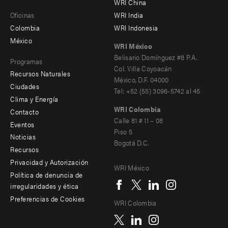
main
Offices
Footer
WRI China
Oficinas
WRI India
menu
Colombia
WRI Indonesia
-
México
WRI México
secondary
Belisario Domínguez #8 P.A.
Programas
Col. Villa Coyoacán
Recursos Naturales
México, D.F. 04000
Ciudades
Tel: +52 (55) 3096-5742 al 45
Clima y Energía
WRI Colombia
Contacto
Footer
Calle 81 # 11 – 08
Eventos
Piso 5
menu
Noticias
Bogotá D.C.
Recursos
-
Privacidad y Autorización
WRI México
Additional
Social
Política de denuncia de
irregularidades y ética
menu
Preferencias de Cookies
WRI Colombia