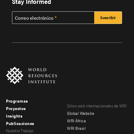
Stay Informed
Correo electrónico
Programas
Footer
Footer
Sitios web internacionales de WRI
Proyectos
Global Website
menu
menu
Insights
WRI África
Publicaciones
-
-
WRI Brasil
Nuestro Trabajo