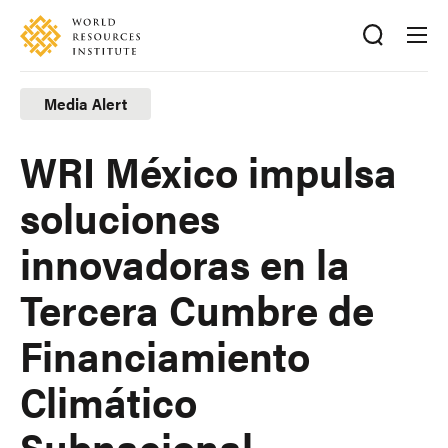
Skip
Accessibility
to
main
content
Media Alert
WRI México impulsa
soluciones
innovadoras en la
Tercera Cumbre de
Financiamiento
Climático
Subnacional