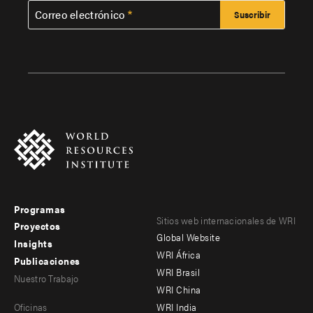
Correo electrónico
Programas
Footer
Footer
Sitios web internacionales de WRI
Proyectos
Global Website
menu
menu
Insights
WRI África
Publicaciones
-
-
WRI Brasil
Nuestro Trabajo
main
Offices
Footer
WRI China
Oficinas
WRI India