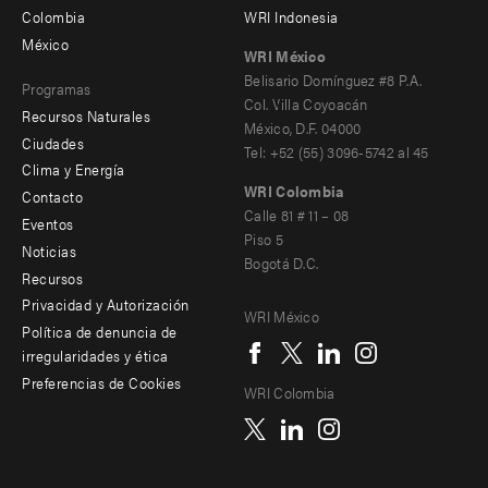
menu
Colombia
WRI Indonesia
-
México
WRI México
secondary
Belisario Domínguez #8 P.A.
Programas
Col. Villa Coyoacán
Recursos Naturales
México, D.F. 04000
Ciudades
Tel: +52 (55) 3096-5742 al 45
Clima y Energía
WRI Colombia
Contacto
Footer
Calle 81 # 11 – 08
Eventos
Piso 5
menu
Noticias
Bogotá D.C.
Recursos
-
Privacidad y Autorización
WRI México
Additional
Social
Política de denuncia de
irregularidades y ética
menu
Preferencias de Cookies
WRI Colombia