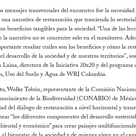
s mensajes transversales del encuentro fue la necesidad
r una narrativa de restauración que trascienda lo sectoria
on beneficios tangibles para la sociedad. “Una de las lec
e la narrativa no se concentre solo en el monitoreo. Ad
importante resaltar cuáles son los beneficios y cómo la re
el desarrollo de la sociedad y de nuestros territorios”, so
 Laina, directora de la Iniciativa 20x20 y del programa 
s, Uso del Suelo y Agua de WRI Colombia.
to, Wolke Tobón, representante de la Comisión Naciona
nocimiento de la Biodiversidad (CONABIO) de Méxic
dad del diálogo de restauración a nivel horizontal y trans
ear “los diferentes componentes del desarrollo sustentab
mbiental y económico” para crear paisajes multifuncional
el bienestar de la sociedad y de quienes viven en el ca