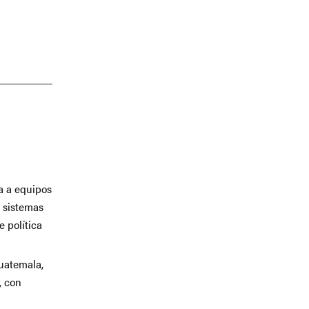
a a equipos
s sistemas
 política
Guatemala,
, con