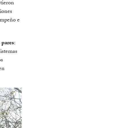
tieron
ciones
sempeño e
 pares
:
sistemas
os
en