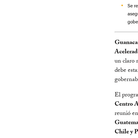
Se re
asegu
gobe
Guanacas
Acelerad
un claro 
debe esta
gobernabi
El progr
Centro A
reunió en
Guatemal
Chile y 