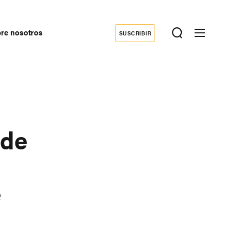
re nosotros
SUSCRIBIR
Donate
econdary
avigation
 de
e