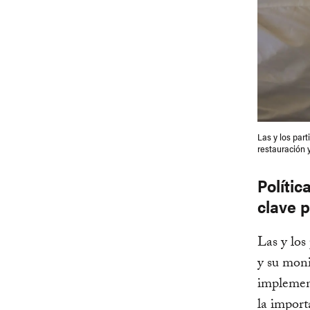
Las y los part
restauración 
Políti
clave p
Las y los
y su mon
implement
la import