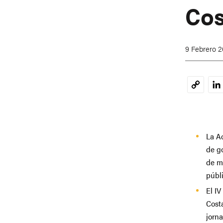
Cos
9 Febrero 
Li
Copy
Link
La A
de g
de mo
públi
El I
Costa
jorn