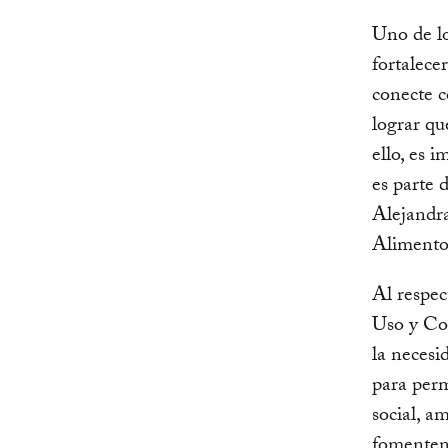
Uno de lo
fortalece
conecte c
lograr qu
ello, es 
es parte d
Alejandra
Alimento
Al respec
Uso y Co
la necesi
para perm
social, a
fomenten 