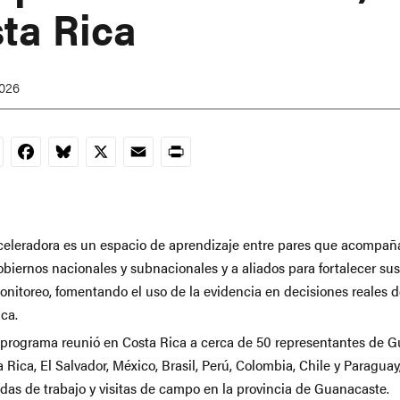
ta Rica
2026
nkedIn
Facebook
Bluesky
X
Email
Print
celeradora es un espacio de aprendizaje entre pares que acompañ
obiernos nacionales y subnacionales y a aliados para fortalecer su
nitoreo, fomentando el uso de la evidencia en decisiones reales de
ca.
V programa reunió en Costa Rica a cerca de 50 representantes de 
 Rica, El Salvador, México, Brasil, Perú, Colombia, Chile y Paraguay
adas de trabajo y visitas de campo en la provincia de Guanacaste.