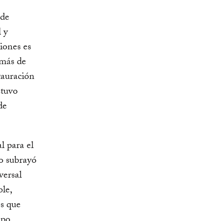
 de
l y
ciones es
emás de
stauración
stuvo
de
l para el
o subrayó
versal
le,
es que
mpo.