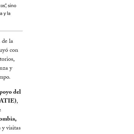
os”, sino
a y la
de la
uyó con
torios,
anza y
empo.
apoyo del
CATIE)
,
e
lombia,
y visitas