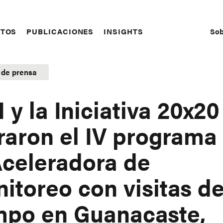
Sob
CTOS
PUBLICACIONES
INSIGHTS
S
N
 de prensa
 y la Iniciativa 20x20
raron el IV programa
Aceleradora de
itoreo con visitas d
po en Guanacaste,