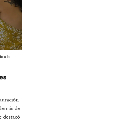
to a la
nes
tauración
Además de
e destacó