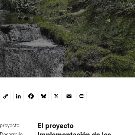
LinkedIn
Facebook
Bluesky
X
Email
Print
Copy
Link
El proyecto
 proyecto
Implementación de los
Desarrollo