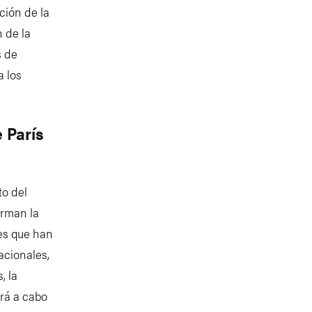
ción de la
 de la
s de
a los
 París
o del
orman la
nes que han
acionales,
, la
rá a cabo