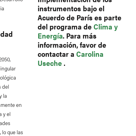
instrumentos bajo el
ia
Acuerdo de París es parte
del programa de
Clima y
lidad
Energía
. Para más
información, favor de
contactar a
Carolina
2050,
Useche
.
ingular
iológica
s del
y la
tamente en
 y el
dades
 lo que las