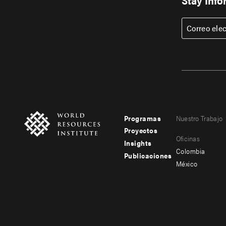
Stay Inf
Correo ele
Programas
Nuestro Trabajo
Footer
Footer
Proyectos
Oficinas
menu
menu
Insights
Colombia
Publicaciones
-
-
México
main
secondary