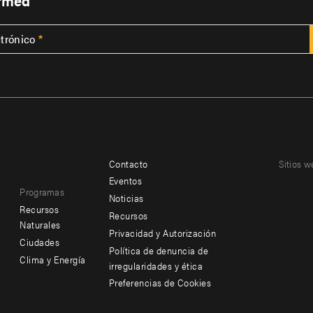
ormed
ctrónico
Contacto
Sitios w
Footer
Footer
Eventos
Programas
menu
menu
Noticias
Recursos
Recursos
-
-
Naturales
Privacidad y Autorización
Ciudades
Additional
Offices
Política de denuncia de
Clima y Energía
irregularidades y ética
Preferencias de Cookies