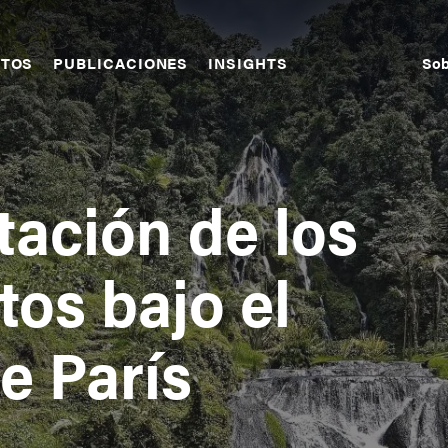
Sob
CTOS
PUBLICACIONES
INSIGHTS
S
N
ación de los
os bajo el
e París