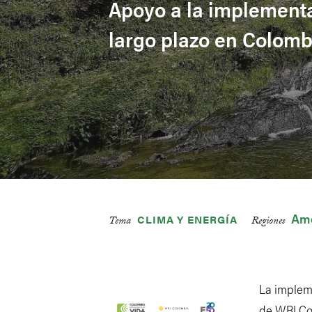
Apoyo a la implementa
largo plazo en Colom
Amé
CLIMA Y ENERGÍA
Tema
Regiones
La implem
de WRI Col