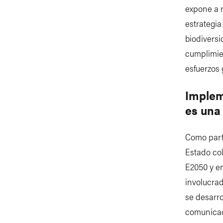
expone a 
estrategia
biodiversi
cumplimie
esfuerzos 
Implem
es una
Como part
Estado co
E2050 y en
involucra
se desarro
comunicaci