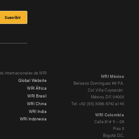
eb internacionales de WRI
WRI México
Global Website
Belisario Domínguez #8 P.A.
WRI África
Col. Villa Coyoacán
WRI Brasil
México, D.F. 04000
WRI China
Tel: +52 (55) 3096-5742 al 45
WRI India
WRI Colombia
WRI Indonesia
Calle 81 # 11 – 08
Piso 5
Bogotá D.C.