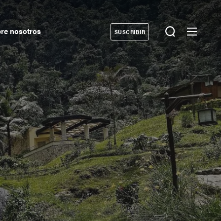
re nosotros
SUSCRIBIR
Donate
econdary
avigation