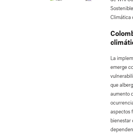
Sostenible
Climática 
Colombi
climáti
La impleme
emerge co
vulnerabil
que alberg
aumento de
ocurrenci
aspectos f
bienestar
dependen d