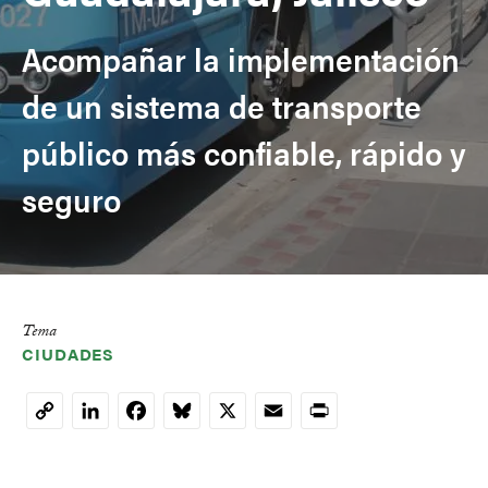
Acompañar la implementación
de un sistema de transporte
público más confiable, rápido y
seguro
Tema
CIUDADES
LinkedIn
Facebook
Bluesky
X
Email
Print
Copy
Link