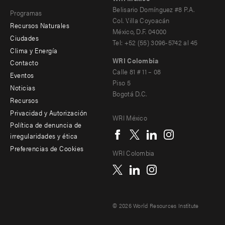
secondary
Belisario Domínguez #8 P.A.
Programas
Col. Villa Coyoacán
Recursos Naturales
México, D.F. 04000
Ciudades
Tel: +52 (55) 3096-5742 al 45
Clima y Energía
WRI Colombia
Contacto
Footer
Calle 81 # 11 – 08
Eventos
Piso 5
menu
Noticias
Bogotá D.C.
Recursos
-
Privacidad y Autorización
WRI México
Additional
Social
Política de denuncia de
irregularidades y ética
menu
Preferencias de Cookies
WRI Colombia
© 2026 World Resources Institute