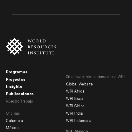
Programas
Footer
Footer
Sitios web internacionales de WRI
Proyectos
Global Website
menu
menu
Insights
WRI África
Publicaciones
-
-
WRI Brasil
Nuestro Trabajo
main
Offices
Footer
WRI China
Oficinas
WRI India
menu
Colombia
WRI Indonesia
-
México
WRI México