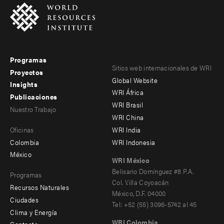
Programas
Footer
Footer
Sitios web internacionales de WRI
Proyectos
Global Website
menu
menu
Insights
WRI África
Publicaciones
-
-
WRI Brasil
Nuestro Trabajo
main
Offices
Footer
WRI China
Oficinas
WRI India
menu
Colombia
WRI Indonesia
-
México
WRI México
secondary
Belisario Domínguez #8 P.A.
Programas
Col. Villa Coyoacán
Recursos Naturales
México, D.F. 04000
Ciudades
Tel: +52 (55) 3096-5742 al 45
Clima y Energía
WRI Colombia