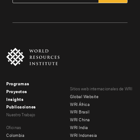
Programas
Footer
Footer
Sitios web internacionales de WRI
Proyectos
Global Website
menu
menu
Insights
WRI África
Publicaciones
-
-
WRI Brasil
Nuestro Trabajo
main
Offices
Footer
WRI China
Oficinas
WRI India
menu
Colombia
WRI Indonesia