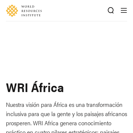
Skip
Accessibility
to
main
content
WRI África
Nuestra visión para África es una transformación
inclusiva para que la gente y los paisajes africanos
prosperen. WRI Africa genera conocimiento
práctico en cuatro pilares estratégicos: paisajes