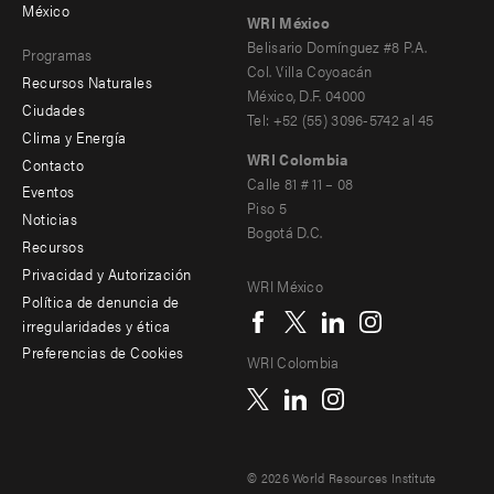
-
México
WRI México
secondary
Belisario Domínguez #8 P.A.
Programas
Col. Villa Coyoacán
Recursos Naturales
México, D.F. 04000
Ciudades
Tel: +52 (55) 3096-5742 al 45
Clima y Energía
WRI Colombia
Contacto
Footer
Calle 81 # 11 – 08
Eventos
Piso 5
menu
Noticias
Bogotá D.C.
Recursos
-
Privacidad y Autorización
WRI México
Additional
Social
Política de denuncia de
irregularidades y ética
menu
Preferencias de Cookies
WRI Colombia
© 2026 World Resources Institute