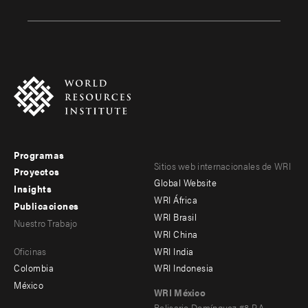
Programas
Footer
Footer
Sitios web internacionales de WRI
Proyectos
Global Website
menu
menu
Insights
WRI África
Publicaciones
-
-
WRI Brasil
Nuestro Trabajo
main
Offices
Footer
WRI China
Oficinas
WRI India
menu
Colombia
WRI Indonesia
-
México
WRI México
secondary
Belisario Domínguez #8 P.A.