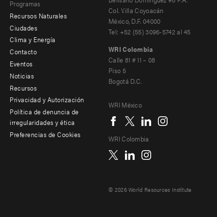
Programas
Col. Villa Coyoacán
Recursos Naturales
México, D.F. 04000
Ciudades
Tel: +52 (55) 3096-5742 al 45
Clima y Energía
WRI Colombia
Contacto
Footer
Calle 81 # 11 – 08
Eventos
Piso 5
menu
Noticias
Bogotá D.C.
Recursos
-
Privacidad y Autorización
WRI México
Additional
Social
Política de denuncia de
irregularidades y ética
menu
Preferencias de Cookies
WRI Colombia
© 2026 World Resources Institute