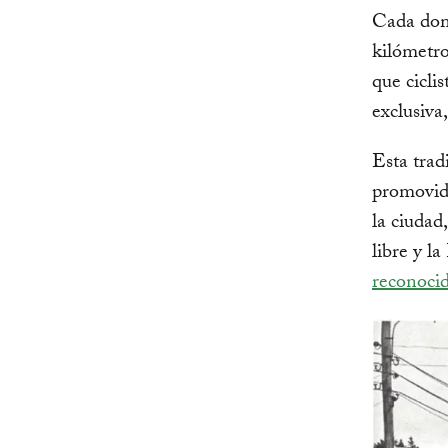
Cada dom
kilómetro
que cicli
exclusiva,
Esta trad
promovido
la ciudad
libre y l
reconocid