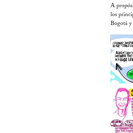
A propósi
los princ
Bogotá y 