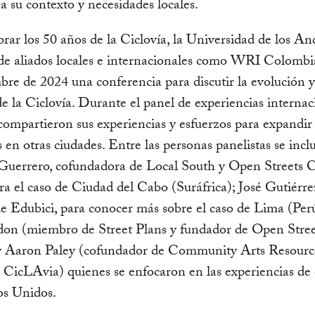
a su contexto y necesidades locales.
brar los 50 años de la Ciclovía, la Universidad de los An
de aliados locales e internacionales como WRI Colombia
bre de 2024 una conferencia para discutir la evolución y
e la Ciclovía. Durante el panel de experiencias internac
compartieron sus experiencias y esfuerzos para expandir 
as en otras ciudades. Entre las personas panelistas se inc
Guerrero, cofundadora de Local South y Open Streets 
a el caso de Ciudad del Cabo (Suráfrica); José Gutiérre
de Edubici, para conocer más sobre el caso de Lima (Perú
on (miembro de Street Plans y fundador de Open Stree
 y Aaron Paley (cofundador de Community Arts Resourc
icLAvia) quienes se enfocaron en las experiencias de 
os Unidos.