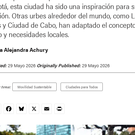
tá, esta ciudad ha sido una inspiración para 
ón. Otras urbes alrededor del mundo, como 
 y Ciudad de Cabo, han adaptado el concepto
o y necesidades locales.
a Alejandra Achury
ed:
29 Mayo 2026
Originally Published:
29 Mayo 2026
e tema:
Movilidad Sustentable
Ciudades para Todos
nkedIn
Facebook
Bluesky
X
Email
Print