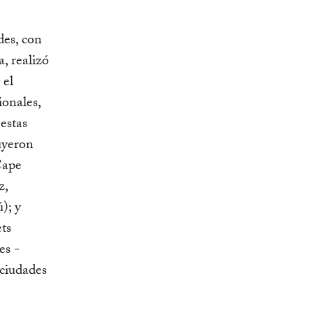
des, con
, realizó
 el
ionales,
estas
luyeron
Cape
z,
); y
ts
es -
ciudades