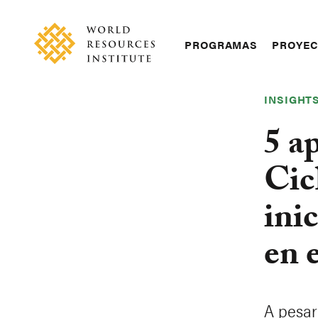
Skip
Accessibility
to
main
Main
PROGRAMAS
PROYE
content
navigation
INSIGHT
5 a
Cic
inic
en 
A pesar