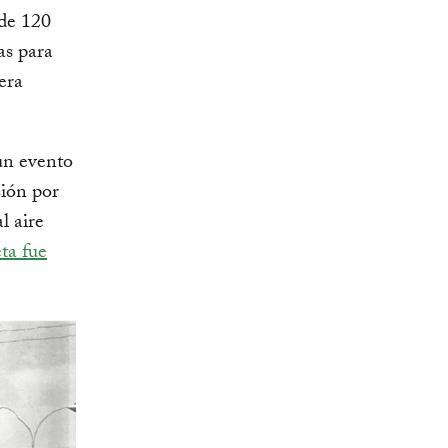
de 120
as para
era
un evento
sión por
l aire
eta fue