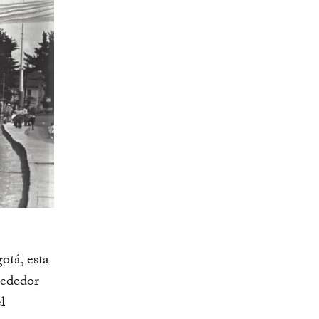
otá, esta
rededor
l