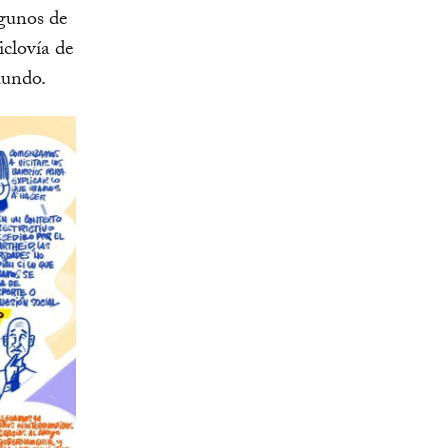
lgunos de
iclovía de
mundo.