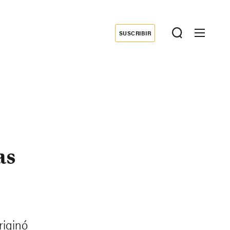
SUSCRIBIR
Donate
as
riginó