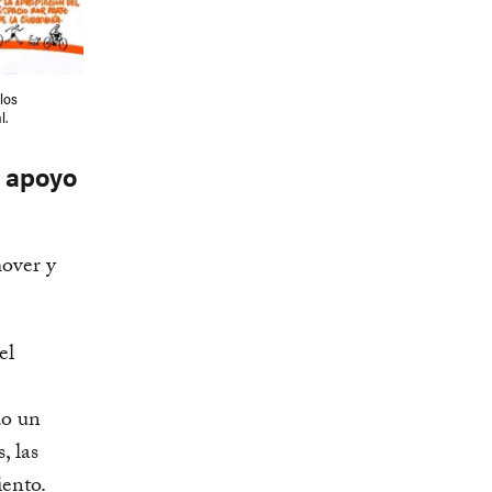
los
l.
n apoyo
mover y
el
do un
, las
iento.