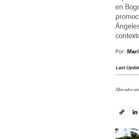
en Bogo
promoci
Ángeles
context
Por:
Marí
Last Updat
Más sobre est
Li
Copy
Link