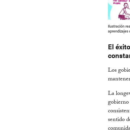
Ilustración re
aprendizajes 
El éxit
consta
Los gobie
mantener l
La longev
gobierno 
consisten
sentido d
comunidad