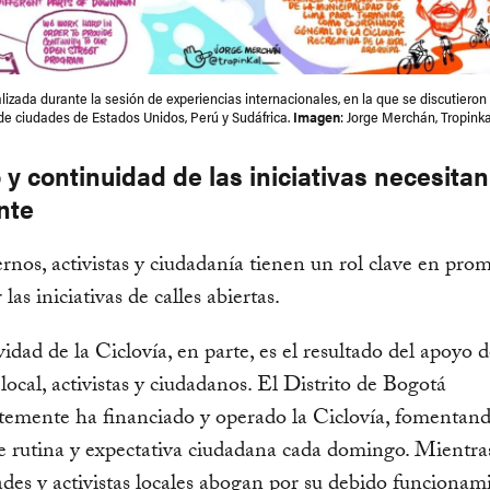
alizada durante la sesión de experiencias internacionales, en la que se discutieron 
de ciudades de Estados Unidos, Perú y Sudáfrica.
Imagen
: Jorge Merchán, Tropinka
o y continuidad de las iniciativas necesita
nte
rnos, activistas y ciudadanía tienen un rol clave en pro
as iniciativas de calles abiertas.
idad de la Ciclovía, en parte, es el resultado del apoyo d
local, activistas y ciudadanos. El Distrito de Bogotá
temente ha financiado y operado la Ciclovía, fomentan
e rutina y expectativa ciudadana cada domingo. Mientras
es y activistas locales abogan por su debido funcionam