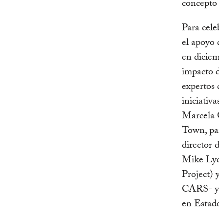
concepto 
Para cele
el apoyo 
en diciem
impacto d
expertos 
iniciativ
Marcela 
Town, par
director 
Mike Lyd
Project)
CARS- y C
en Estad