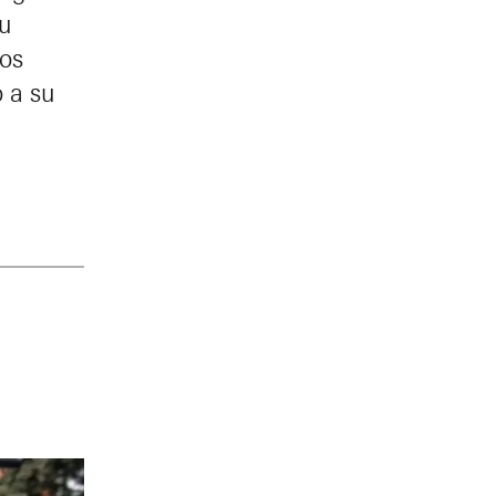
su
Los
 a su