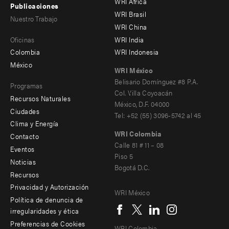
WRI África
Publicaciones
-
-
WRI Brasil
Nuestro Trabajo
main
Offices
Footer
WRI China
Oficinas
WRI India
menu
Colombia
WRI Indonesia
-
México
WRI México
secondary
Belisario Domínguez #8 P.A.
Programas
Col. Villa Coyoacán
Recursos Naturales
México, D.F. 04000
Ciudades
Tel: +52 (55) 3096-5742 al 45
Clima y Energía
WRI Colombia
Contacto
Footer
Calle 81 # 11 – 08
Eventos
Piso 5
menu
Noticias
Bogotá D.C.
Recursos
-
Privacidad y Autorización
WRI México
Additional
Social
Política de denuncia de
irregularidades y ética
menu
Preferencias de Cookies
WRI Colombia