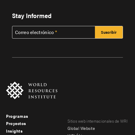
Stay Informed
Correo electrónico
Programas
Footer
Footer
Sitios web internacionales de WRI
Proyectos
Global Website
menu
menu
Insights