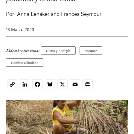
Por:
Anna Lenaker and Frances Seymour
13 Marzo 2023
Más sobre este tema:
Clima y Energía
Bosques
Cambio Climático
LinkedIn
Facebook
Bluesky
X
Email
Print
Copy
Link