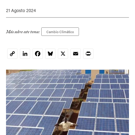
21 Agosto 2024
Más sobre este tema:
Cambio Climático
LinkedIn
Facebook
Bluesky
X
Email
Print
Copy
Link