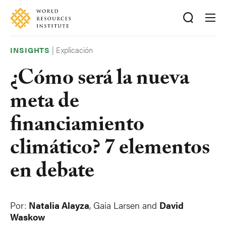
Skip
Accessibility
to
main
content
|
Explicación
INSIGHTS
¿Cómo será la nueva
meta de
financiamiento
climático? 7 elementos
en debate
Por:
Natalia Alayza
,
Gaia Larsen
and
David
Waskow