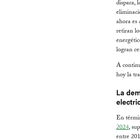
dispara, l
eliminaci
ahora es 
retiran l
energétic
logran ce
A contin
hoy la tr
La dem
electr
En térmi
2024
, su
entre 201