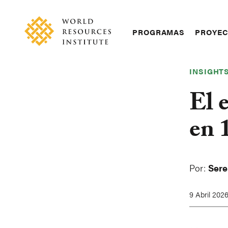
Skip
Accessibility
to
main
Main
PROGRAMAS
PROYE
content
navigation
INSIGHT
El 
en 
Por:
Sere
9 Abril 202