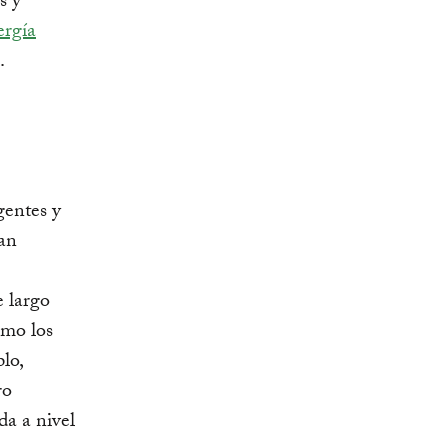
s y
ergía
.
entes y
ran
e largo
imo los
lo,
ro
da a nivel