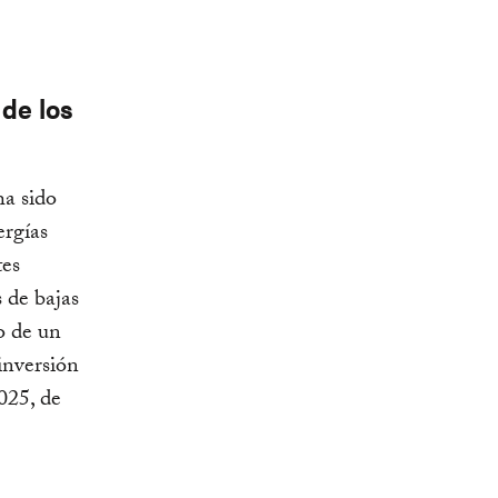
 de los
ha sido
ergías
tes
s de bajas
o de un
inversión
025, de