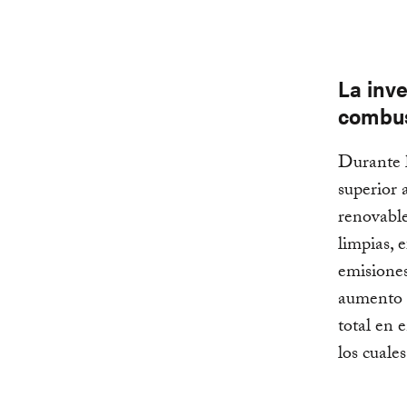
La inve
combus
Durante l
superior 
renovable
limpias, 
emisione
aumento i
total en 
los cuale