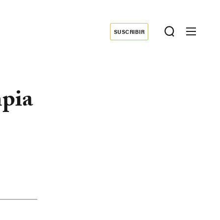
SUSCRIBIR
Donate
mpia