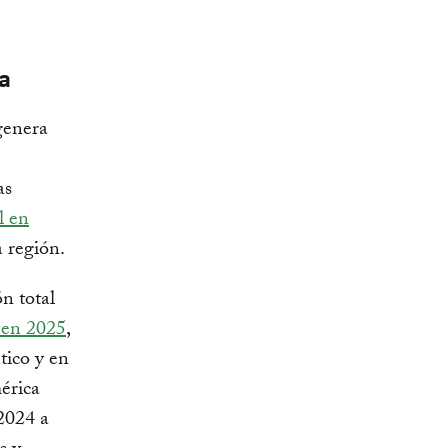
ia
genera
as
l en
 región.
n total
 en 2025
,
tico y en
érica
 2024 a