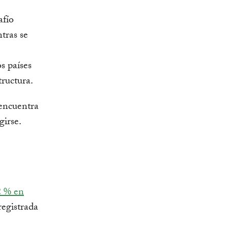
afío
tras se
os países
tructura.
encuentra
girse.
2 % en
registrada