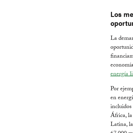
Los me
oportu
La demand
oportunid
financiam
economías
energía l
Por ejemp
en energ
incluidos
África, l
Latina, l