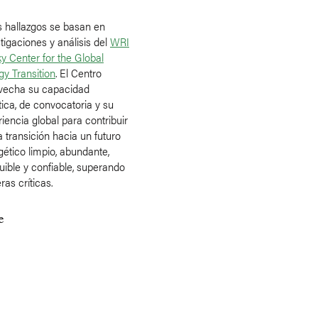
s hallazgos se basan en
tigaciones y análisis del
WRI
y Center for the Global
gy Transition
. El Centro
vecha su capacidad
tica, de convocatoria y su
iencia global para contribuir
 transición hacia un futuro
gético limpio, abundante,
uible y confiable, superando
ras críticas.
e