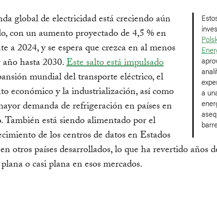
a global de electricidad está creciendo aún
Esto
inves
do, con un aumento proyectado de 4,5 % en
Polsk
te a 2024, y se espera que crezca en al menos
Ener
apro
r año hasta 2030.
Este salto está impulsado
analí
pansión mundial del transporte eléctrico, el
exper
to económico y la industrialización, así como
a una
ener
mayor demanda de refrigeración en países en
aseq
o. También está siendo alimentado por el
barre
ecimiento de los centros de datos en Estados
en otros países desarrollados, lo que ha revertido años d
lana o casi plana en esos mercados.