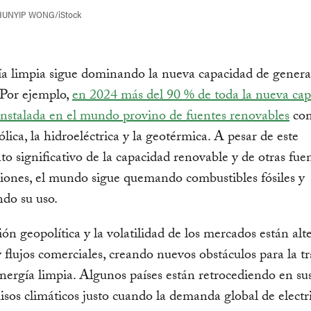
HUNYIP WONG/iStock
ía limpia sigue dominando la nueva capacidad de gener
. Por ejemplo,
en 2024 más del 90 % de toda la nueva ca
 instalada en el mundo provino de fuentes renovables
com
eólica, la hidroeléctrica y la geotérmica. A pesar de este
to significativo de la capacidad renovable y de otras fue
iones, el mundo sigue quemando combustibles fósiles y
do su uso.
ión geopolítica y la volatilidad de los mercados están al
y flujos comerciales, creando nuevos obstáculos para la t
energía limpia. Algunos países están retrocediendo en su
os climáticos justo cuando la demanda global de electri