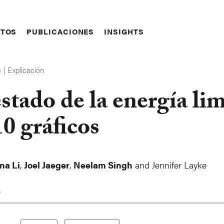
CTOS
PUBLICACIONES
INSIGHTS
|
Explicación
S
estado de la energía li
10 gráficos
na Li
,
Joel Jaeger
,
Neelam Singh
and
Jennifer Layke
6