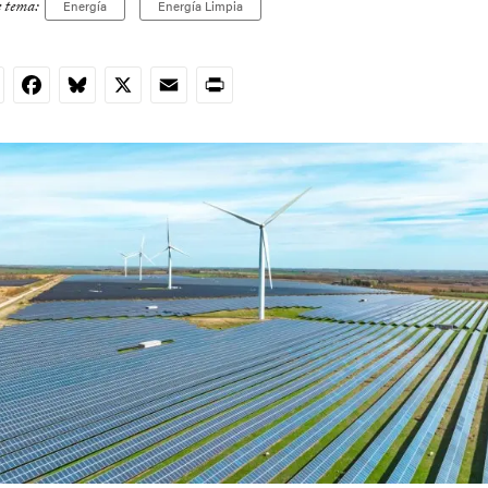
e tema:
Energía
Energía Limpia
nkedIn
Facebook
Bluesky
X
Email
Print