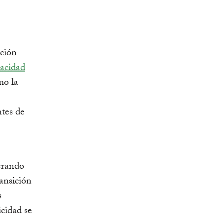
ación
pacidad
o la
ntes de
terando
ransición
s
cidad se