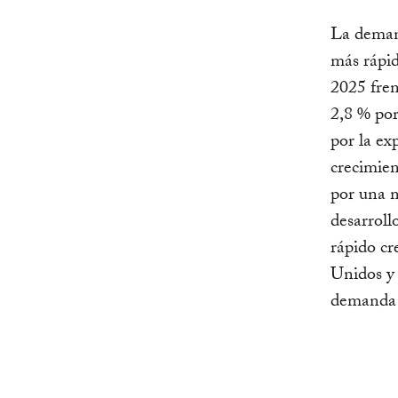
La demand
más rápi
2025 fren
2,8 % po
por la ex
crecimien
por una 
desarroll
rápido cr
Unidos y 
demanda p