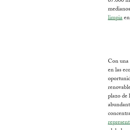
67.000 mi
medianos 
limpia
en 
Con una 
en las ec
oportunid
renovable
plazo de 
abundante
concentra
represent