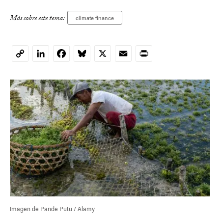
Más sobre este tema:
climate finance
LinkedIn
Facebook
Bluesky
X
Email
Print
Copy
Link
Imagen de Pande Putu / Alamy