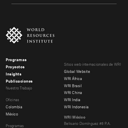
Programas
Footer
Footer
Sitios web internacionales de WRI
Proyectos
Global Website
menu
menu
Insights
WRI África
Publicaciones
-
-
WRI Brasil
Nuestro Trabajo
main
Offices
Footer
WRI China
Oficinas
WRI India
menu
Colombia
WRI Indonesia
-
México
WRI México
secondary
Belisario Domínguez #8 P.A.
Programas