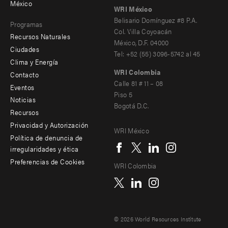
-
México
WRI México
secondary
Belisario Domínguez #8 P.A.
Programas
Col. Villa Coyoacán
Recursos Naturales
México, D.F. 04000
Ciudades
Tel: +52 (55) 3096-5742 al 45
Clima y Energía
WRI Colombia
Contacto
Footer
Calle 81 # 11 – 08
Eventos
Piso 5
menu
Noticias
Bogotá D.C.
Recursos
-
Privacidad y Autorización
WRI México
Additional
Social
Política de denuncia de
irregularidades y ética
menu
Preferencias de Cookies
WRI Colombia
© 2026 World Resources Institute