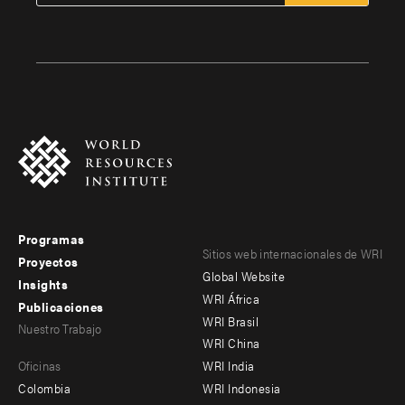
Programas
Footer
Footer
Sitios web internacionales de WRI
Proyectos
Global Website
menu
menu
Insights
WRI África
Publicaciones
-
-
WRI Brasil
Nuestro Trabajo
main
Offices
Footer
WRI China
Oficinas
WRI India
menu
Colombia
WRI Indonesia