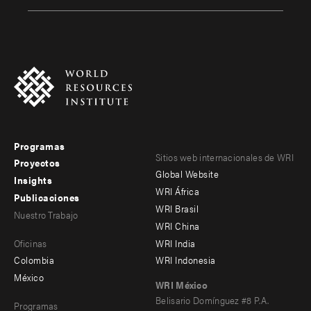
Programas
Footer
Footer
Sitios web internacionales de WRI
Proyectos
Global Website
menu
menu
Insights
WRI África
Publicaciones
-
-
WRI Brasil
Nuestro Trabajo
main
Offices
Footer
WRI China
Oficinas
WRI India
menu
Colombia
WRI Indonesia
-
México
WRI México
secondary
Belisario Domínguez #8 P.A.
Programas