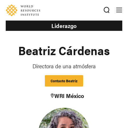
Skip
Accessibility
to
main
content
Liderazgo
Beatriz Cárdenas
Directora de una atmósfera
Contacto Beatriz
WRI México