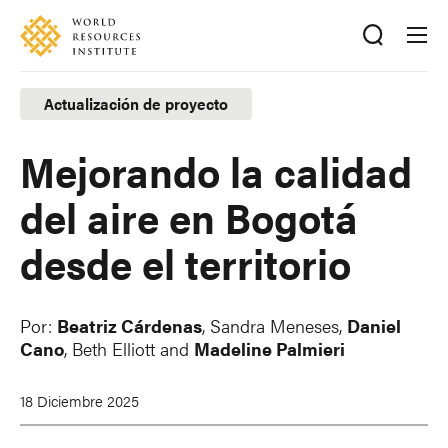
Skip
Accessibility
to
main
content
Actualización de proyecto
Mejorando la calidad
del aire en Bogotá
desde el territorio
Por:
Beatriz Cárdenas
,
Sandra Meneses
,
Daniel
Cano
,
Beth Elliott
and
Madeline Palmieri
18 Diciembre 2025