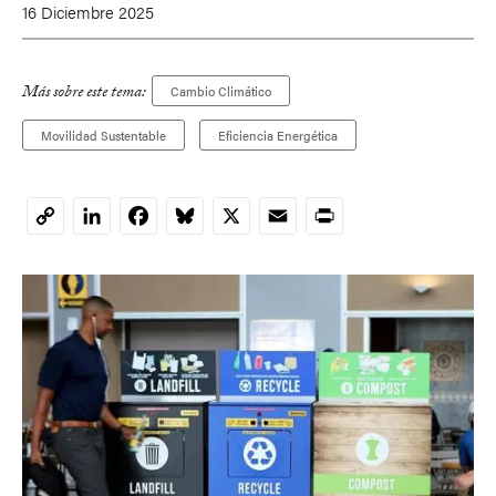
16 Diciembre 2025
Más sobre este tema:
Cambio Climático
Movilidad Sustentable
Eficiencia Energética
LinkedIn
Facebook
Bluesky
X
Email
Print
Copy
Link