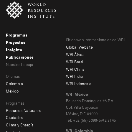
Programas
Footer
Footer
Sitios web internacionales de WRI
Proyectos
Global Website
menu
menu
Insights
WRI África
Publicaciones
-
-
WRI Brasil
Nuestro Trabajo
main
Offices
Footer
WRI China
Oficinas
WRI India
menu
Colombia
WRI Indonesia
-
México
WRI México
secondary
Belisario Domínguez #8 P.A.
Programas
Col. Villa Coyoacán
Recursos Naturales
México, D.F. 04000
Ciudades
Tel: +52 (55) 3096-5742 al 45
Clima y Energía
WRI Colombia