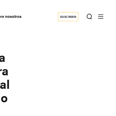
re nosotros
SUSCRIBIR
Donate
econdary
avigation
a
ra
al
io