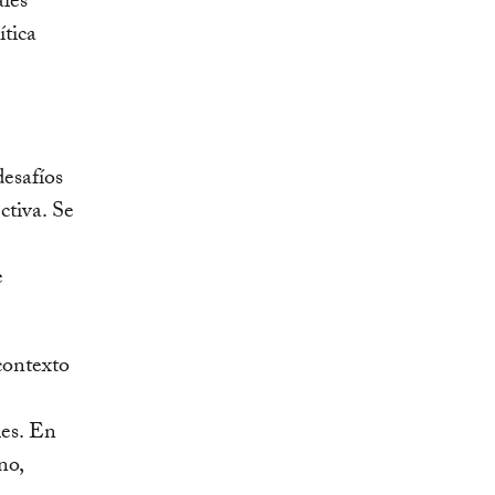
ales
ítica
desafíos
ctiva. Se
e
 contexto
les. En
no,