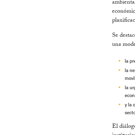
ambiental
económica
planifica
Se destac
una moder
la pr
la ne
movi
la ur
econ
y la
secto
El diálog