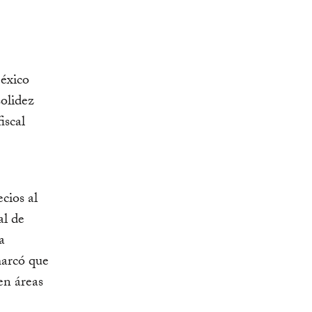
México
solidez
iscal
cios al
al de
a
marcó que
en áreas