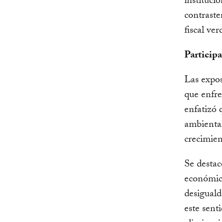
instituci
contraste
fiscal ver
Particip
Las expos
que enfre
enfatizó 
ambiental
crecimien
Se destac
económico
desiguald
este sent