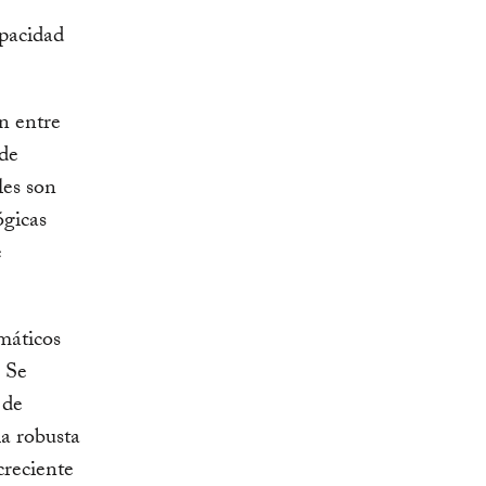
apacidad
ón entre
 de
les son
ógicas
e
imáticos
. Se
 de
ia robusta
creciente