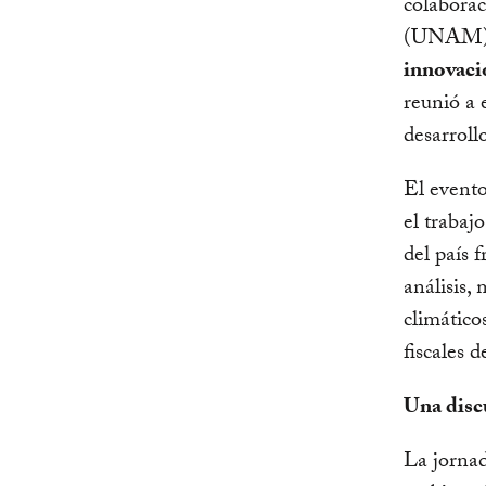
colabora
(UNAM), 
innovaci
reunió a e
desarroll
El evento
el trabajo
del país 
análisis,
climático
fiscales 
Una discu
La jornad