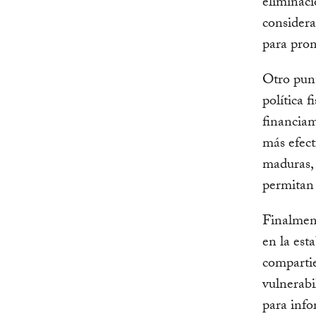
eliminaci
considera
para pro
Otro punt
política f
financiam
más efect
maduras, 
permitan 
Finalment
en la est
compartie
vulnerabi
para info