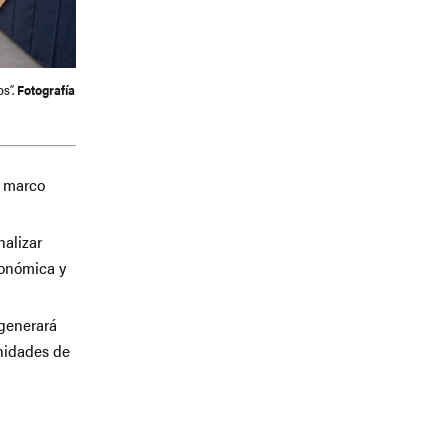
os”.
Fotografía
l marco
nalizar
conómica y
 generará
unidades de