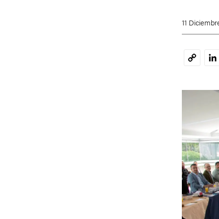
11 Diciembr
Li
Copy
Link