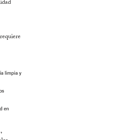
lidad
 requiere
ía limpia y
os
ad en
,