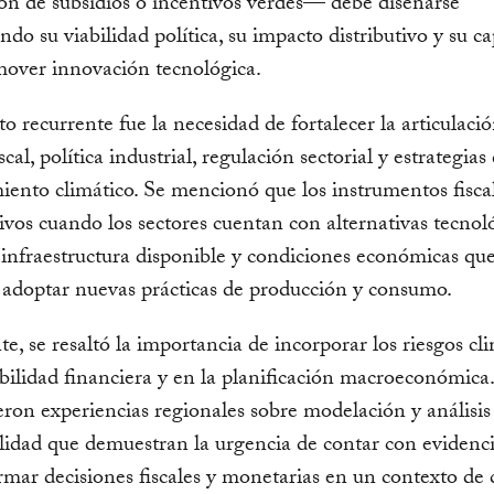
ón de subsidios o incentivos verdes— debe diseñarse
ndo su viabilidad política, su impacto distributivo y su c
mover innovación tecnológica.
o recurrente fue la necesidad de fortalecer la articulaci
iscal, política industrial, regulación sectorial y estrategias
iento climático. Se mencionó que los instrumentos fisca
ivos cuando los sectores cuentan con alternativas tecnol
infraestructura disponible y condiciones económicas qu
adoptar nuevas prácticas de producción y consumo.
e, se resaltó la importancia de incorporar los riesgos cl
abilidad financiera y en la planificación macroeconómica
ron experiencias regionales sobre modelación y análisis
lidad que demuestran la urgencia de contar con evidenc
rmar decisiones fiscales y monetarias en un contexto de 