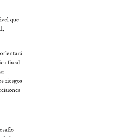
ivel que
l,
 orientará
ca fiscal
ar
os riesgos
ecisiones
esafío