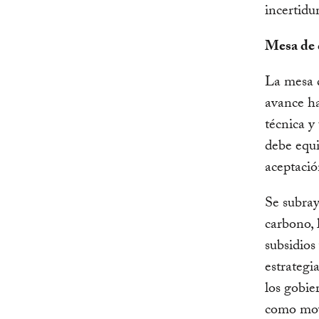
incertidu
Mesa de 
La mesa d
avance ha
técnica y
debe equi
aceptació
Se subray
carbono, 
subsidios
estrategi
los gobi
como movi