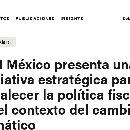
Sob
CTOS
PUBLICACIONES
INSIGHTS
S
N
Alert
 México presenta un
ciativa estratégica pa
talecer la política fisc
el contexto del camb
mático