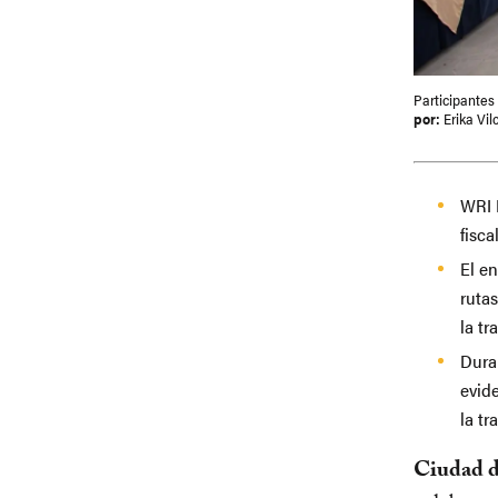
Participantes
por:
Erika Vil
WRI M
fisca
El en
ruta
la tr
Dura
evide
la tr
Ciudad d