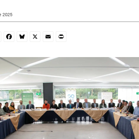
e 2025
nkedIn
Facebook
Bluesky
X
Email
Print